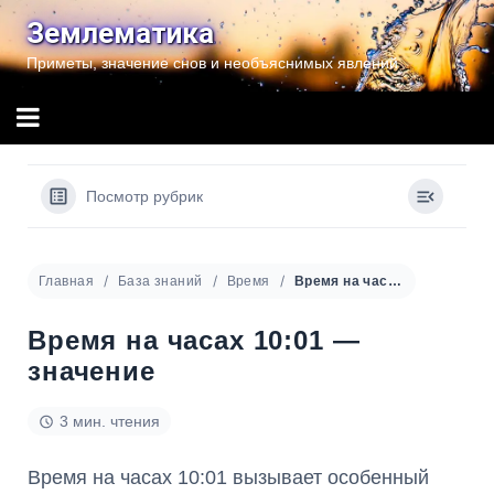
Перейти
Землематика
к
Приметы, значение снов и необъяснимых явлений
содержимому
Посмотр рубрик
Главная
База знаний
Время
Время на часах 10:01 — значение
Время на часах 10:01 —
значение
3 мин. чтения
Время на часах 10:01 вызывает особенный