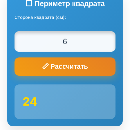
⬜ Периметр квадрата
Сторона квадрата (см):
📏 Рассчитать
24