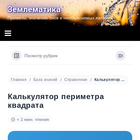
Перейти
Землематика
к
Приметы, значение снов и необъяснимых явлений
содержимому
Посмотр рубрик
Главная
База знаний
Справочная
Калькулятор периметра квадрата
Калькулятор периметра
квадрата
< 1 мин. чтения