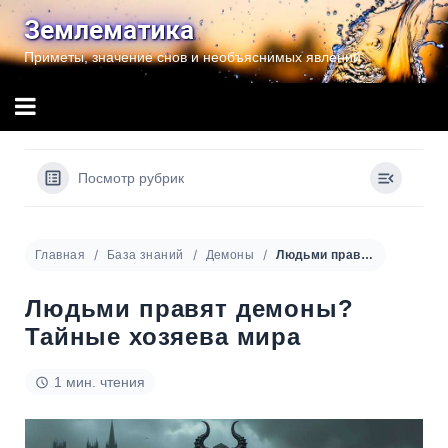
Перейти
Землематика
к
Приметы, значение снов и необъяснимых явлений
содержимому
Посмотр рубрик
Главная
База знаний
Демоны
Людьми правят демоны? Тайные хозяева мира
Людьми правят демоны?
Тайные хозяева мира
1 мин. чтения