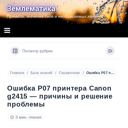
Перейти
Землематика
к
Приметы, значение снов и необъяснимых явлений
содержимому
Посмотр рубрик
Главная
База знаний
Справочная
Ошибка P07 принтера Canon g2415 — причины и решение проблемы
Ошибка P07 принтера Canon
g2415 — причины и решение
проблемы
3 мин. чтения