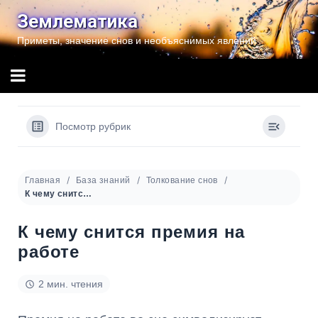
Перейти
Землематика
к
Приметы, значение снов и необъяснимых явлений
содержимому
Посмотр рубрик
Главная
База знаний
Толкование снов
К чему снится премия на работе
К чему снится премия на
работе
2 мин. чтения