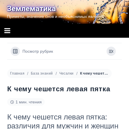
Перейти
Землематика
к
Приметы, значение снов и необъяснимых явлений
содержимому
Посмотр рубрик
Главная
База знаний
Чесалки
К чему чешется левая пятка
К чему чешется левая пятка
1 мин. чтения
К чему чешется левая пятка:
различия для мужчин и женщин