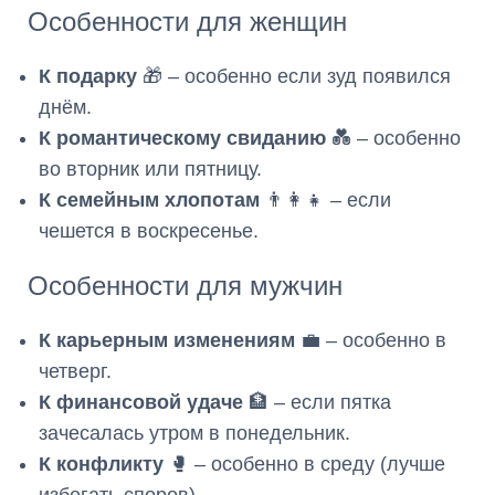
Особенности для женщин
К подарку
🎁 – особенно если зуд появился
днём.
К романтическому свиданию
💑 – особенно
во вторник или пятницу.
К семейным хлопотам
👨👩👧 – если
чешется в воскресенье.
Особенности для мужчин
К карьерным изменениям
💼 – особенно в
четверг.
К финансовой удаче
🏦 – если пятка
зачесалась утром в понедельник.
К конфликту
🥊 – особенно в среду (лучше