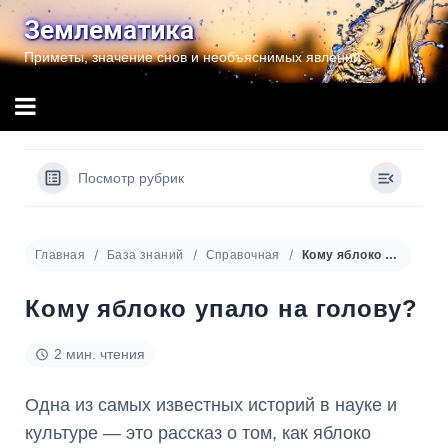
Перейти
Землематика
к
Приметы, значение снов и необъяснимых явлений
содержимому
Посмотр рубрик
Главная
База знаний
Справочная
Кому яблоко упало на голову?
Кому яблоко упало на голову?
2 мин. чтения
Одна из самых известных историй в науке и
культуре — это рассказ о том, как яблоко