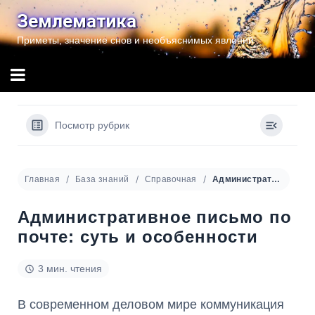
Перейти
Землематика
к
Приметы, значение снов и необъяснимых явлений
содержимому
Посмотр рубрик
Главная
База знаний
Справочная
Административное письмо по почте: суть и особенности
Административное письмо по
почте: суть и особенности
3 мин. чтения
В современном деловом мире коммуникация