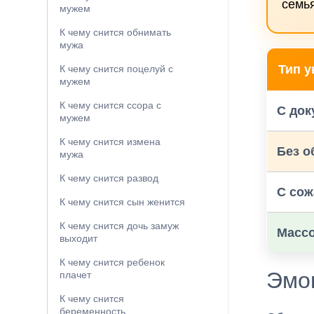
семья
мужем
К чему снится обнимать
мужа
Тип 
К чему снится поцелуй с
мужем
К чему снится ссора с
С док
мужем
К чему снится измена
Без о
мужа
К чему снится развод
С со
К чему снится сын женится
К чему снится дочь замуж
Масс
выходит
К чему снится ребенок
Эмоц
плачет
К чему снится
беременность