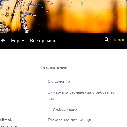
ния
Еще
Все приметы
Обсуждение
Значение имени
Оглавление
Физические явления
Мистика
Оглавление
Мифология
Символика увольнения с работы во
сне
Списки
База знаний
Информация
Сонник
мены,
Толкование для женщин