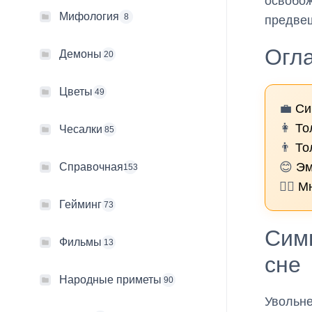
освобож
Мифология
8
предвещ
Огл
Демоны
20
Цветы
49
💼
Си
👩
То
Чесалки
85
👨
То
😊
Эм
Справочная
153
🧙‍♀️
Мн
Гейминг
73
Симв
Фильмы
13
сне
Народные приметы
90
Увольне