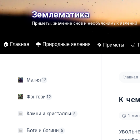
Перейти
к
Землематика
содержимому
Приметы, значение снов и необъяснимых явлений
🏠 Главная
🌩️ Природные явления
🍀 Приметы
🌙 
Главная
Магия
12
Фэнтези
12
К че
Камни и кристаллы
5
1 мин
Боги и богини
Увольне
5