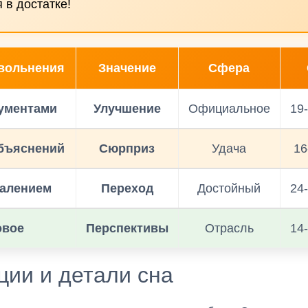
 в достатке!
увольнения
Значение
Сфера
ументами
Улучшение
Официальное
19
бъяснений
Сюрприз
Удача
16
жалением
Переход
Достойный
24
овое
Перспективы
Отрасль
14
ии и детали сна