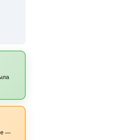
рыла
ие —