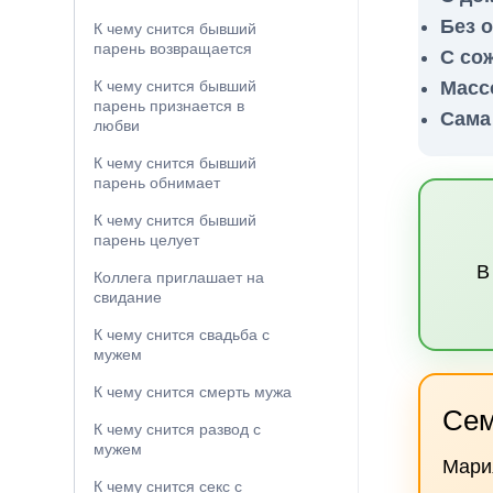
Без 
К чему снится бывший
парень возвращается
С со
Масс
К чему снится бывший
парень признается в
Сама
любви
К чему снится бывший
парень обнимает
К чему снится бывший
парень целует
В
Коллега приглашает на
свидание
К чему снится свадьба с
мужем
К чему снится смерть мужа
Сем
К чему снится развод с
мужем
Мари
К чему снится секс с