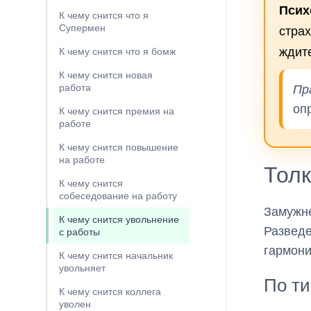
Псих
К чему снится что я
Супермен
страх
ждит
К чему снится что я бомж
К чему снится новая
работа
Пр
оп
К чему снится премия на
работе
К чему снится повышение
на работе
Тол
К чему снится
собеседование на работу
Замужне
К чему снится увольнение
Развед
с работы
гармон
К чему снится начальник
увольняет
По ти
К чему снится коллега
уволен