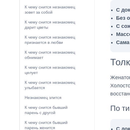
К чему снится незнакомец
С до
зовет за собой
Без 
К чему снится незнакомец
С со
дарит цветы
Масс
К чему снится незнакомец
Сама
признается в любви
К чему снится незнакомец
обнимает
Тол
К чему снится незнакомец
целует
Женатом
К чему снится незнакомец
Холост
улыбается
восстан
Незнакомец злится
По ти
К чему снится бывший
парень с другой
К чему снится бывший
парень женится
С до