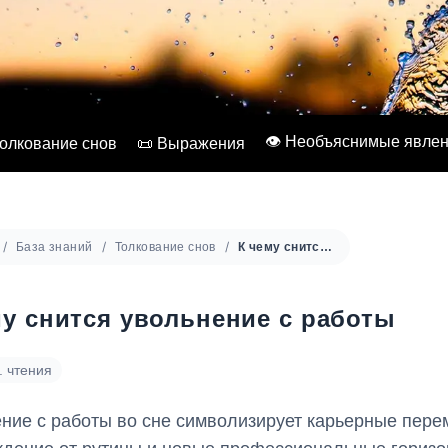
👁️ Необъяснимые явле
Толкование снов
📜 Выражения
База знаний
Толкование снов
К чему снится увольнение с работы
му снится увольнение с работы
. чтения
ние с работы во сне символизирует карьерные пере