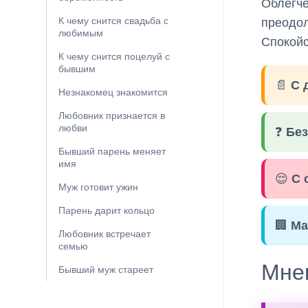
Облегче
К чему снится свадьба с
преодол
любимым
Спокойс
К чему снится поцелуй с
бывшим
📄
С 
Незнакомец знакомится
Любовник признается в
любви
❓
Без
Бывший парень меняет
имя
😌
С 
Муж готовит ужин
Парень дарит кольцо
🏢
Ма
Любовник встречает
семью
Мне
Бывший муж стареет