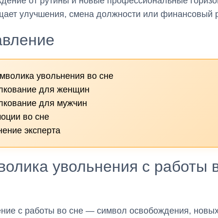
дение от рутины и новые профессиональные горизо
ает улучшения, смена должности или финансовый р
авление
мволика увольнения во сне
лкование для женщин
лкование для мужчин
оции во сне
ение эксперта
олика увольнения с работы 
ние с работы во сне — символ освобождения, новы