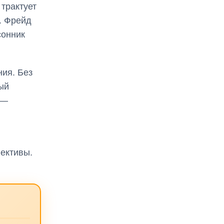
трактует
. Фрейд
сонник
ия. Без
ый
 —
ективы.