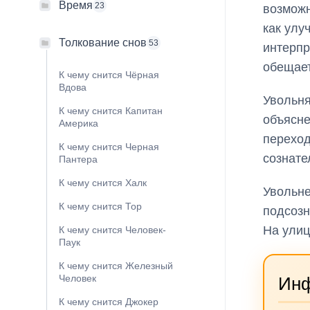
Время
23
возможн
как улу
Толкование снов
53
интерпр
обещает
К чему снится Чёрная
Вдова
Увольня
К чему снится Капитан
объясне
Америка
переход
К чему снится Черная
сознате
Пантера
К чему снится Халк
Увольне
К чему снится Тор
подсозн
На улиц
К чему снится Человек-
Паук
К чему снится Железный
Человек
Ин
К чему снится Джокер