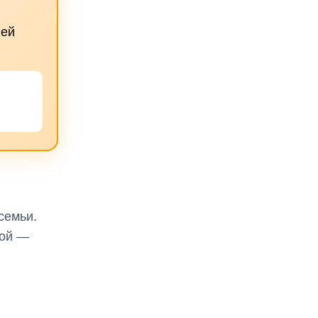
ней
семьи.
ной —