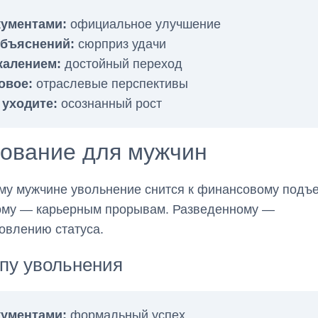
кументами:
официальное улучшение
объяснений:
сюрприз удачи
жалением:
достойный переход
овое:
отраслевые перспективы
 уходите:
осознанный рост
кование для мужчин
у мужчине увольнение снится к финансовому подъе
ому — карьерным прорывам. Разведенному —
овлению статуса.
пу увольнения
кументами:
формальный успех