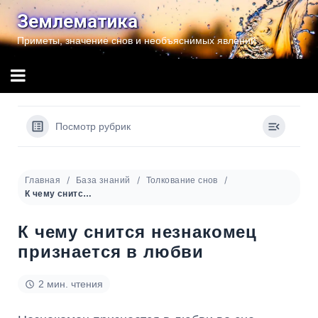
Перейти
Землематика
к
Приметы, значение снов и необъяснимых явлений
содержимому
Посмотр рубрик
Главная
База знаний
Толкование снов
К чему снится незнакомец признается в любви
К чему снится незнакомец
признается в любви
2 мин. чтения