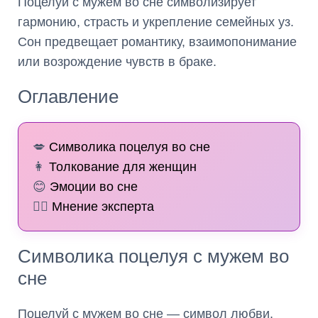
Поцелуй с мужем во сне символизирует
гармонию, страсть и укрепление семейных уз.
Сон предвещает романтику, взаимопонимание
или возрождение чувств в браке.
Оглавление
💋
Символика поцелуя во сне
👩
Толкование для женщин
😊
Эмоции во сне
🧙‍♀️
Мнение эксперта
Символика поцелуя с мужем во
сне
Поцелуй с мужем во сне — символ любви,