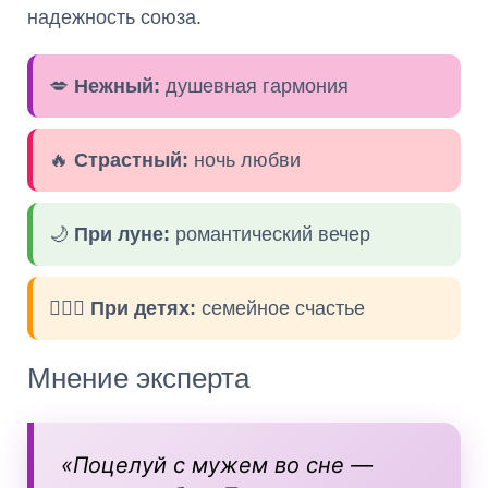
надежность союза.
💋
Нежный:
душевная гармония
🔥
Страстный:
ночь любви
🌙
При луне:
романтический вечер
👨‍❤️‍👩
При детях:
семейное счастье
Мнение эксперта
«Поцелуй с мужем во сне —