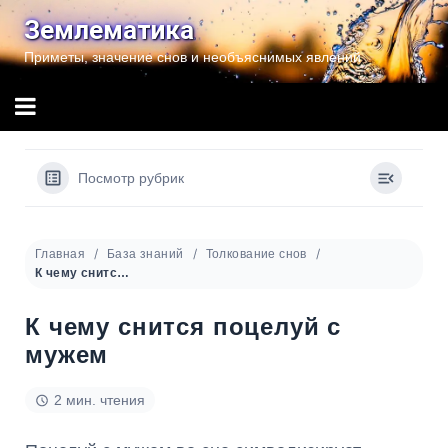
Перейти
Землематика
к
Приметы, значение снов и необъяснимых явлений
содержимому
Посмотр рубрик
Главная
База знаний
Толкование снов
К чему снится поцелуй с мужем
К чему снится поцелуй с
мужем
2 мин. чтения