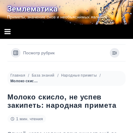
Перейти
Землематика
к
Приметы, значение снов и необъяснимых явлений
содержимому
Посмотр рубрик
Главная
База знаний
Народные приметы
Молоко скисло, не успев закипеть: народная примета
Молоко скисло, не успев
закипеть: народная примета
1 мин. чтения