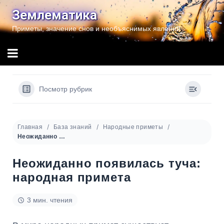
Перейти
Землематика
к
Приметы, значение снов и необъяснимых явлений
содержимому
Посмотр рубрик
Главная
База знаний
Народные приметы
Неожиданно появилась туча: народная примета
Неожиданно появилась туча:
народная примета
3 мин. чтения