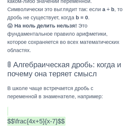
каком-либо значении переменной.
Символически это выглядит так: если
a ÷ b
, то
дробь не существует, когда
b = 0
.
😱
На ноль делить нельзя!
Это
фундаментальное правило арифметики,
которое сохраняется во всех математических
областях.
🚦 Алгебраическая дробь: когда и
почему она теряет смысл
В школе чаще встречается дробь с
переменной в знаменателе, например:
$$\frac{4x+5}{x-7}$$