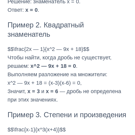
Решение: знаменатель x = 0.
Ответ:
x = 0
.
Пример 2. Квадратный
знаменатель
$$\frac{2x — 1}{x^2 — 9x + 18}$$
Чтобы найти, когда дробь не существует,
решаем:
x^2 — 9x + 18 = 0
.
Выполняем разложение на множители:
x^2 — 9x + 18 = (x-3)(x-6) = 0,
Значит,
x = 3
и
x = 6
— дробь не определена
при этих значениях.
Пример 3. Степени и произведения
$$\frac{x-1}{x^3(x+4)}$$