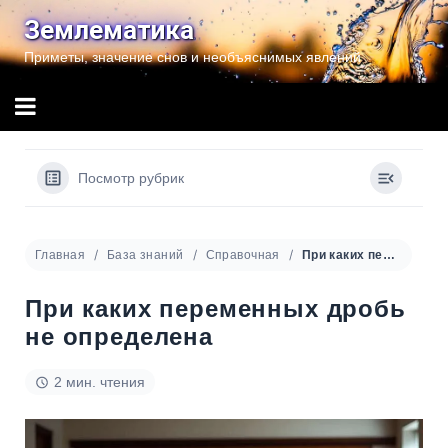
Перейти
Землематика
к
Приметы, значение снов и необъяснимых явлений
содержимому
Посмотр рубрик
Главная
База знаний
Справочная
При каких переменных дробь не определена
При каких переменных дробь
не определена
2 мин. чтения