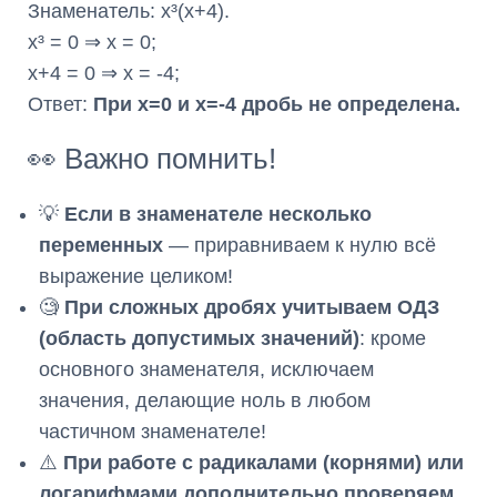
Знаменатель: x³(x+4).
x³ = 0 ⇒ x = 0;
x+4 = 0 ⇒ x = -4;
Ответ:
При x=0 и x=-4 дробь не определена.
👀 Важно помнить!
💡
Если в знаменателе несколько
переменных
— приравниваем к нулю всё
выражение целиком!
🧐
При сложных дробях учитываем ОДЗ
(область допустимых значений)
: кроме
основного знаменателя, исключаем
значения, делающие ноль в любом
частичном знаменателе!
⚠️
При работе с радикалами (корнями) или
логарифмами дополнительно проверяем