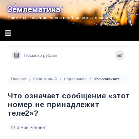
Перейти
Землематика
к
Приметы, значение снов и необъяснимых явлений
содержимому
Посмотр рубрик
Главная
База знаний
Справочная
Что означает сообщение «этот номер не принадлежит теле2»?
Что означает сообщение «этот
номер не принадлежит
теле2»?
3 мин. чтения