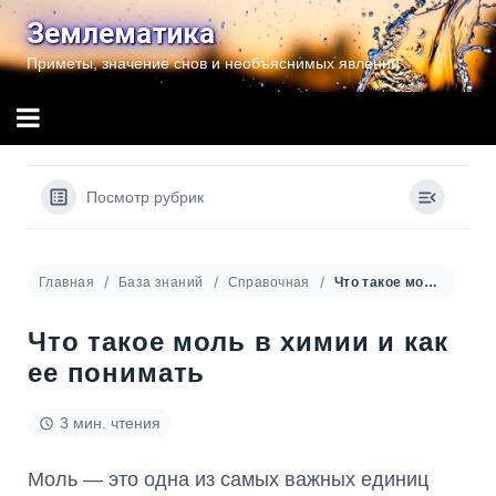
Перейти
Землематика
к
Приметы, значение снов и необъяснимых явлений
содержимому
Посмотр рубрик
Главная
База знаний
Справочная
Что такое моль в химии и как ее понимать
Что такое моль в химии и как
ее понимать
3 мин. чтения
Моль — это одна из самых важных единиц