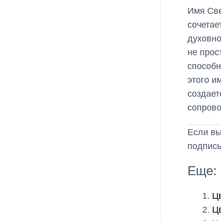
Имя Све
сочетае
духовно
не прос
способн
этого и
создает
сопрово
Если вы
подписы
Еще:
Ц
Ц