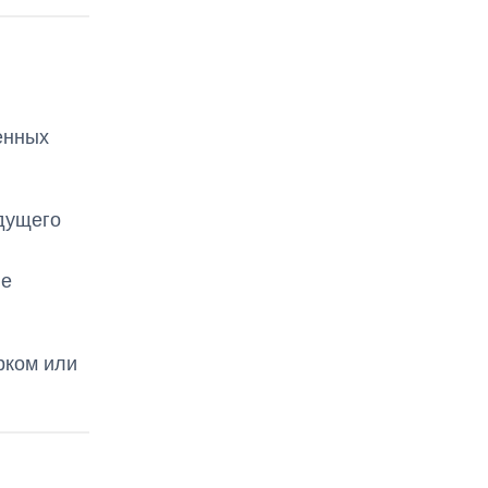
енных
удущего
ие
рком или