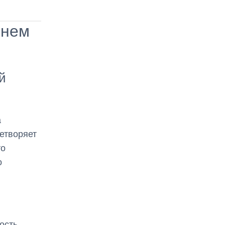
енем
й
а
етворяет
то
о
ость.