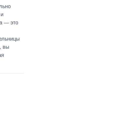
льно
 и
а — это
тельницы
, вы
ая