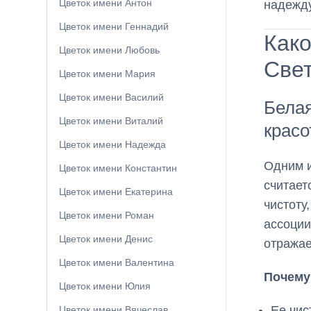
Цветок имени Антон
надежду
Цветок имени Геннадий
Како
Цветок имени Любовь
Све
Цветок имени Мария
Цветок имени Василий
Белая
Цветок имени Виталий
крас
Цветок имени Надежда
Одним и
Цветок имени Константин
считает
Цветок имени Екатерина
чистоту
Цветок имени Роман
ассоции
Цветок имени Денис
отражае
Цветок имени Валентина
Почему
Цветок имени Юлия
Ее чис
Цветок имени Вячеслав