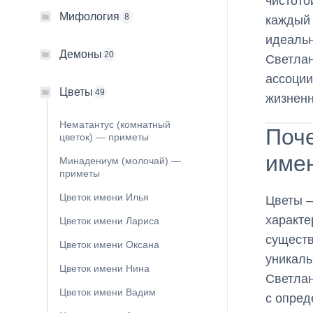
чистото
Мифология
8
каждый 
идеальн
Демоны
20
Светлан
ассоции
Цветы
49
жизненн
Нематантус (комнатный
Поче
цветок) — приметы
име
Минадениум (молочай) —
приметы
Цветок имени Илья
Цветы —
характе
Цветок имени Лариса
существ
Цветок имени Оксана
уникаль
Цветок имени Нина
Светлан
Цветок имени Вадим
с опред