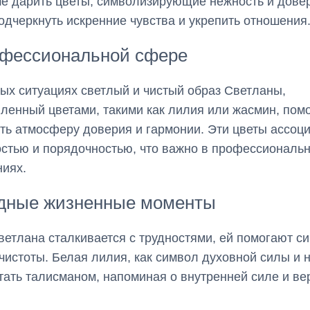
е дарить цветы, символизирующие нежность и дове
одчеркнуть искренние чувства и укрепить отношения
офессиональной сфере
ых ситуациях светлый и чистый образ Светланы,
ленный цветами, такими как лилия или жасмин, пом
ть атмосферу доверия и гармонии. Эти цветы ассоц
остью и порядочностью, что важно в профессиональ
иях.
удные жизненные моменты
ветлана сталкивается с трудностями, ей помогают с
 чистоты. Белая лилия, как символ духовной силы и
тать талисманом, напоминая о внутренней силе и ве