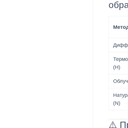
обр
Мето
Диффу
Термо
(H)
Облуч
Натур
(N)
⚠️ 