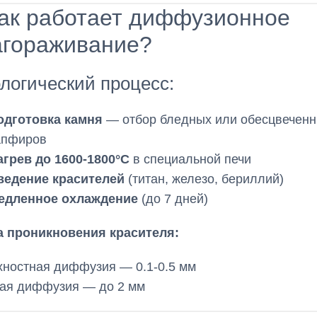
Как работает диффузионное
агораживание?
логический процесс:
одготовка камня
— отбор бледных или обесцвечен
апфиров
агрев до 1600-1800°C
в специальной печи
ведение красителей
(титан, железо, бериллий)
едленное охлаждение
(до 7 дней)
а проникновения красителя:
ностная диффузия — 0.1-0.5 мм
кая диффузия — до 2 мм