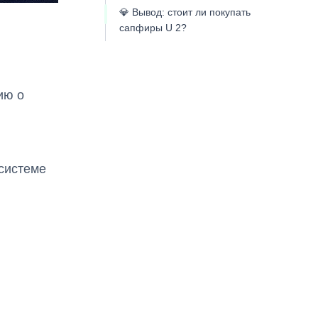
💎 Вывод: стоит ли покупать
сапфиры U 2?
ию о
 системе