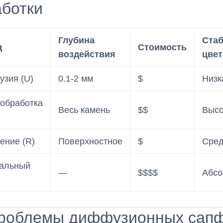
аботки
Глубина
Ста
д
Стоимость
воздействия
цвет
зия (U)
0.1-2 мм
$
Низк
обработка
Весь камень
$$
Высо
ение (R)
Поверхностное
$
Сре
альный
—
$$$$
Абсо
Проблемы диффузионных сап