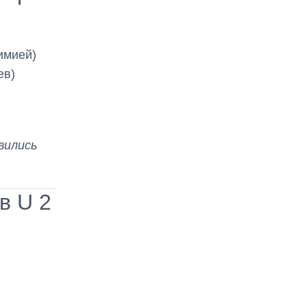
имией)
ев)
вились
в U 2