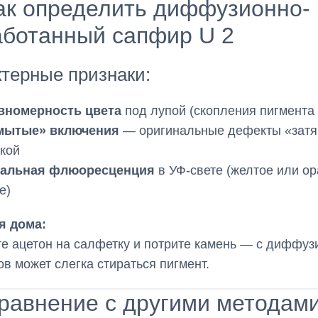
ак определить диффузионно-
аботанный сапфир U 2
терные признаки:
вномерность цвета
под лупой (скопления пигмента 
мытые» включения
— оригинальные дефекты «затя
кой
альная флюоресценция
в УФ-свете (желтое или о
е)
я дома:
е ацетон на салфетку и потрите камень — с диффу
в может слегка стираться пигмент.
равнение с другими методам