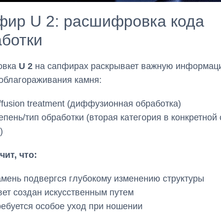
фир U 2: расшифровка кода
аботки
овка
U 2
на сапфирах раскрывает важную информац
облагораживания камня:
fusion treatment (диффузионная обработка)
пень/тип обработки (вторая категория в конкретной
)
чит, что:
амень подвергся глубокому изменению структуры
вет создан искусственным путем
ребуется особое уход при ношении