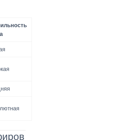
бильность
а
ая
кая
дняя
лютная
фиров