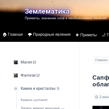
Перейти
к
Землематика
содержимому
Приметы, значение снов и необъяснимых явлений
🏠 Главная
🌩️ Природные явления
🍀 Приметы
🌙 
Главная
Магия
12
Фэнтези
12
Сапф
обла
Камни и кристаллы
5
2 мин
Камень султанит
Дарить жемчуг женщине —