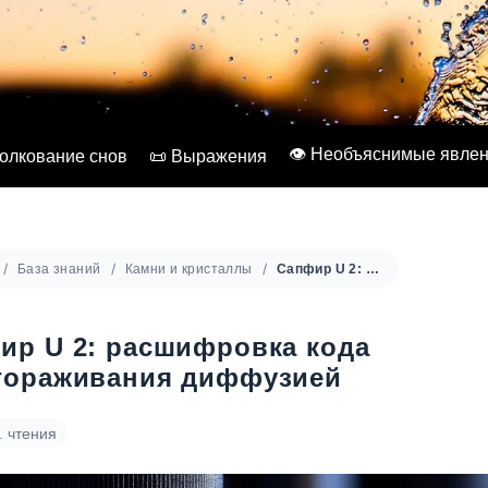
👁️ Необъяснимые явле
Толкование снов
📜 Выражения
База знаний
Камни и кристаллы
Сапфир U 2: расшифровка кода облагораживания диффузией
ир U 2: расшифровка кода
гораживания диффузией
. чтения