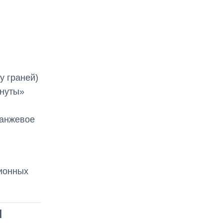
у граней)
нуты»
ранжевое
зионных
и