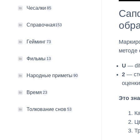
Чесалки
85
Сап
обр
Справочная
153
Маркир
Гейминг
73
методе 
Фильмы
13
U
— dif
2
— сте
Народные приметы
90
оценки
Время
23
Это зна
Толкование снов
53
К
Ц
Т