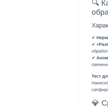
🔍 К
обр
Харак
✔
Нера
✔
«Раз
обработ
✔
Аном
свечени
Тест дл
Нанесит
сапфиро
💎 С