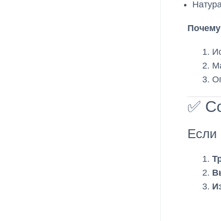
Натура
Почему
И
М
О
✅ Со
Если 
Т
В
И