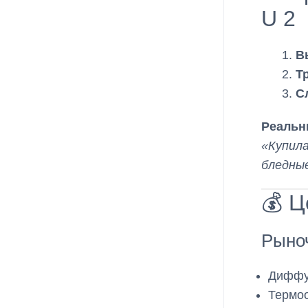
U 2
В
Т
С
Реальн
«Купила
бледны
💰 Ц
Рыноч
Диффуз
Термоо