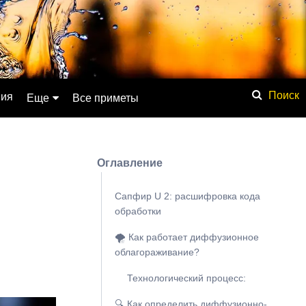
ния
Еще
Все приметы
Обсуждение
Значение имени
Оглавление
Физические явления
Мистика
Сапфир U 2: расшифровка кода
обработки
Мифология
🌪️ Как работает диффузионное
Списки
облагораживание?
База знаний
Технологический процесс:
Сонник
🔍 Как определить диффузионно-