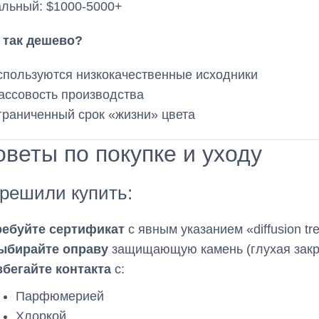
льный: $1000-5000+
 так дешево?
спользуются низкокачественные исходники
ассовость производства
граниченный срок «жизни» цвета
веты по покупке и уходу
решили купить:
ребуйте сертификат
с явным указанием «diffusion tr
ыбирайте оправу
защищающую камень (глухая закр
збегайте контакта
с:
Парфюмерией
Хлоркой