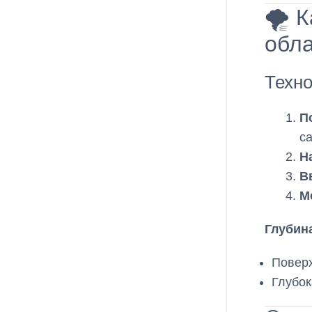
🌪️ 
обл
Техно
П
с
Н
В
М
Глубин
Поверх
Глубо