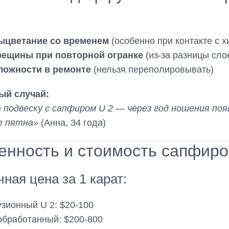
ыцветание со временем
(особенно при контакте с х
рещины при повторной огранке
(из-за разницы сло
ложности в ремонте
(нельзя переполировывать)
ый случай:
 подвеску с сапфиром U 2 — через год ношения поя
е пятна»
(Анна, 34 года)
енность и стоимость сапфиро
ная цена за 1 карат:
ионный U 2: $20-100
бработанный: $200-800