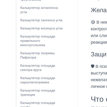
Калькулятор котангенса
Жела
угла
Калькулятор тангенса угла
😅 В не
Калькулятор косинуса угла
контрол
или сли
Калькулятор площади
правильного
реакции
многоугольника
Защи
Калькулятор теоремы
Пифагора
Калькулятор площади
🛡️ В п
сектора круга
выступа
Калькулятор площади
нежелат
параллелограмма
личное 
Калькулятор площади
трапеции
Что 
Калькулятор площади