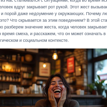
из нас сталкивался с ситуациями, когда во время ис
еловек вдруг закрывает рот рукой. Этот жест вызыва
 и порой даже недоумение у окружающих. Почему л
это? Что скрывается за этим поведением? В этой ст
о разберем значение жеста, когда человек закрывае
о время смеха, и расскажем, что он может означать в
гическом и социальном контексте.