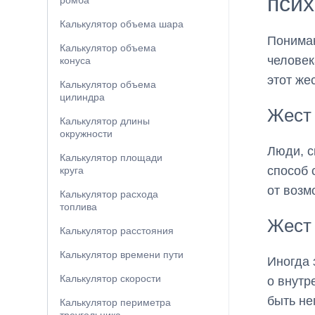
псих
ромба
Калькулятор объема шара
Пониман
Калькулятор объема
человек
конуса
этот же
Калькулятор объема
цилиндра
Жест 
Калькулятор длины
окружности
Люди, с
Калькулятор площади
способ 
круга
от возм
Калькулятор расхода
топлива
Жест 
Калькулятор расстояния
Калькулятор времени пути
Иногда 
Калькулятор скорости
о внутр
быть не
Калькулятор периметра