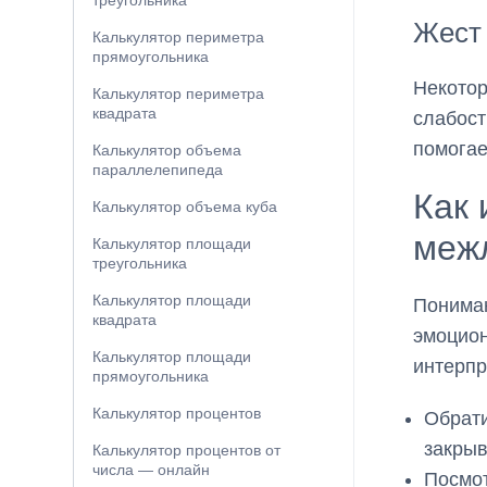
треугольника
Жест 
Калькулятор периметра
прямоугольника
Некотор
Калькулятор периметра
квадрата
слабост
помогае
Калькулятор объема
параллелепипеда
Как 
Калькулятор объема куба
меж
Калькулятор площади
треугольника
Калькулятор площади
Пониман
квадрата
эмоцион
Калькулятор площади
интерпр
прямоугольника
Калькулятор процентов
Обрати
закрыв
Калькулятор процентов от
числа — онлайн
Посмот