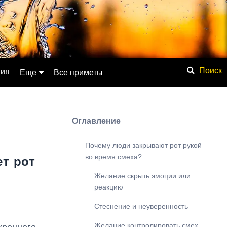
ния
Еще
Все приметы
Обсуждение
Значение имени
Оглавление
Физические явления
Мистика
Почему люди закрывают рот рукой
во время смеха?
ет рот
Мифология
Желание скрыть эмоции или
Списки
реакцию
База знаний
Стеснение и неуверенность
Сонник
Желание контролировать смех