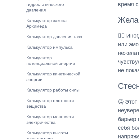
время с
гидростатического
давления
Жела
Калькулятор закона
Архимеда
🧏‍♂️ И
Калькулятор давления газа
или эмо
Калькулятор импульса
нежелат
Калькулятор
чувству
потенциальной энергии
не пока
Калькулятор кинетической
энергии
Стесн
Калькулятор работы силы
Калькулятор плотности
🤐 Этот
вещества
неувере
Калькулятор мощности
барьер 
электричества
себя бо
Калькулятор высоты
напряже
треугольника