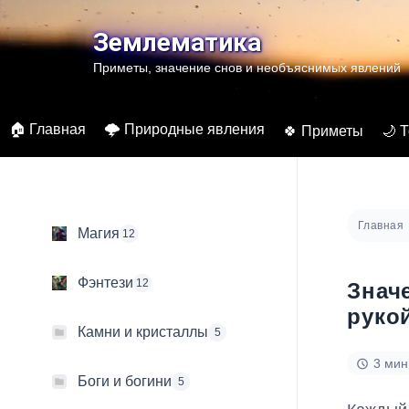
Перейти
к
Землематика
содержимому
Приметы, значение снов и необъяснимых явлений
🏠 Главная
🌩️ Природные явления
🍀 Приметы
🌙 
Главная
Магия
12
Фэнтези
12
Знач
руко
Камни и кристаллы
5
3 мин
Боги и богини
5