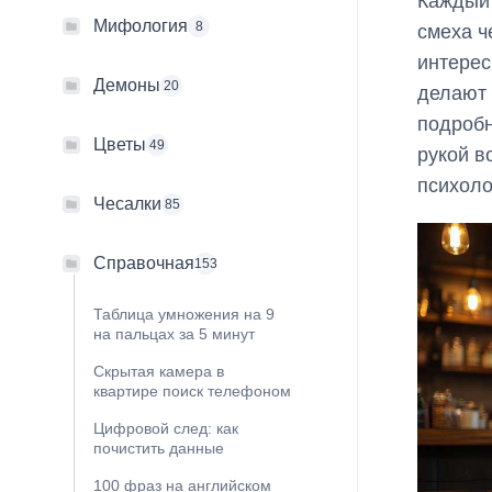
Каждый 
Мифология
8
смеха ч
интерес
Демоны
20
делают 
подробн
Цветы
49
рукой в
психоло
Чесалки
85
Справочная
153
Таблица умножения на 9
на пальцах за 5 минут
Скрытая камера в
квартире поиск телефоном
Цифровой след: как
почистить данные
100 фраз на английском