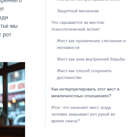
креннего
ет
Защитный механизм
юди
Что скрывается за жестом:
атье мы
психологический аспект
т рот
Жест как проявление стеснения и
неловкости
Жест как знак внутренней борьбы
Жест как способ сохранить
достоинство
Как интерпретировать этот жест в
межличностных отношениях?
Итог: что означает жест, когда
человек закрывает рот рукой во
время смеха?