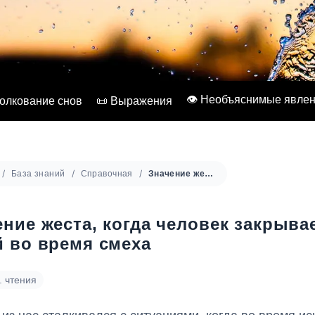
👁️ Необъяснимые явле
Толкование снов
📜 Выражения
База знаний
Справочная
Значение жеста, когда человек закрывает рот рукой во время смеха
ение жеста, когда человек закрыва
й во время смеха
. чтения