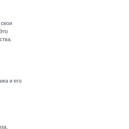
 свои
Это
ства.
ика и его
за,