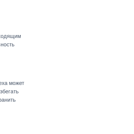
дходящим
вность
меха может
збегать
ранить