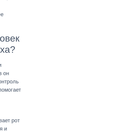
ее
ловек
еха?
и
в он
онтроль
помогает
вает рот
я и