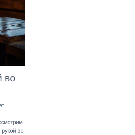
й во
ет
ассмотрим
 рукой во