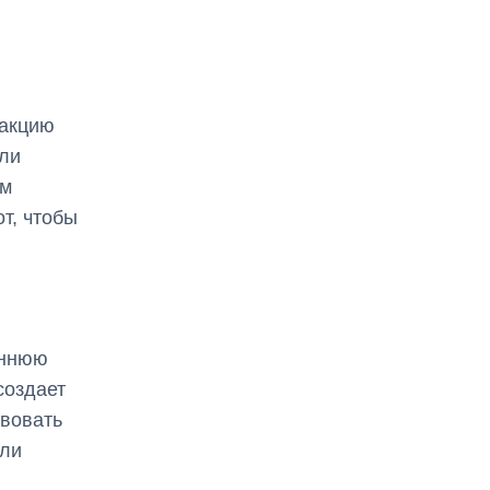
еакцию
или
ом
т, чтобы
еннюю
создает
твовать
или