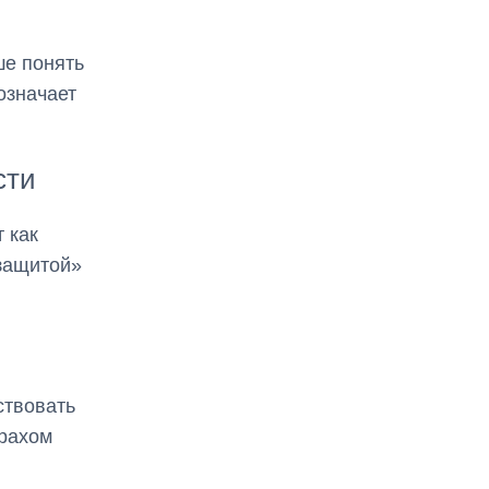
ше понять
означает
сти
 как
«защитой»
ствовать
трахом