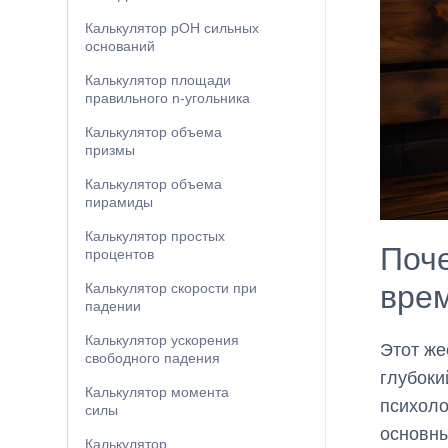
Калькулятор pOH сильных
оснований
Калькулятор площади
правильного n-угольника
Калькулятор объема
призмы
Калькулятор объема
пирамиды
Калькулятор простых
Поче
процентов
вре
Калькулятор скорости при
падении
Калькулятор ускорения
Этот же
свободного падения
глубоки
Калькулятор момента
психоло
силы
основны
Калькулятор