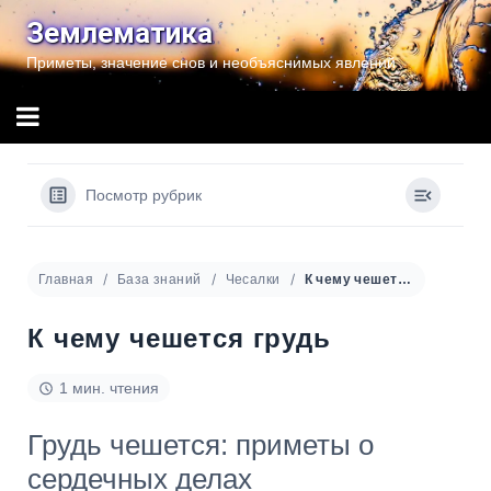
Перейти
Землематика
к
Приметы, значение снов и необъяснимых явлений
содержимому
Посмотр рубрик
Главная
База знаний
Чесалки
К чему чешется грудь
К чему чешется грудь
1 мин. чтения
Грудь чешется: приметы о
сердечных делах