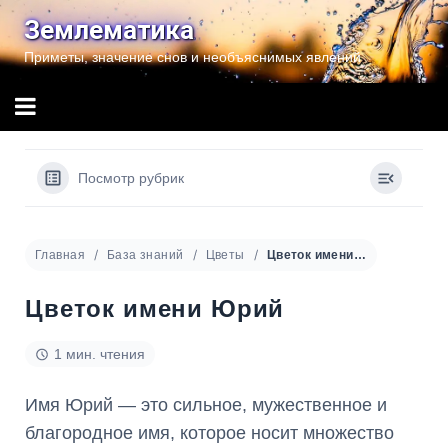
Перейти
Землематика
к
Приметы, значение снов и необъяснимых явлений
содержимому
Посмотр рубрик
Главная
База знаний
Цветы
Цветок имени Юрий
Цветок имени Юрий
1 мин. чтения
Имя Юрий — это сильное, мужественное и
благородное имя, которое носит множество