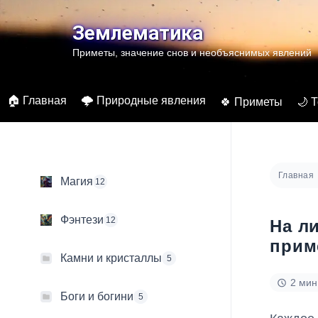
Перейти
к
Землематика
содержимому
Приметы, значение снов и необъяснимых явлений
🏠 Главная
🌩️ Природные явления
🍀 Приметы
🌙 
Главная
Магия
12
Фэнтези
12
На л
прим
Камни и кристаллы
5
2 мин
Боги и богини
5