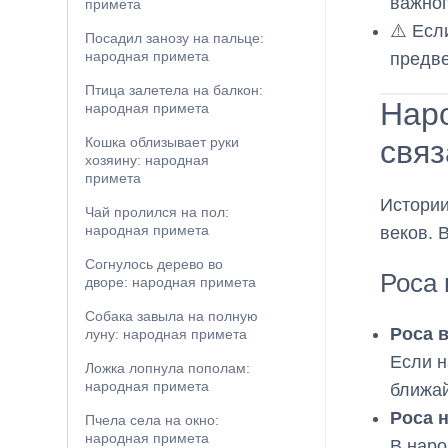
важног
примета
⚠️ Есл
Посадил занозу на пальце:
народная примета
предв
Птица залетела на балкон:
Нар
народная примета
связ
Кошка облизывает руки
хозяину: народная
примета
Истории
Чай пролился на пол:
народная примета
веков. 
Согнулось дерево во
Роса 
дворе: народная примета
Собака завыла на полную
Роса 
луну: народная примета
Если н
Ложка лопнула пополам:
народная примета
ближай
Роса 
Пчела села на окно:
народная примета
В наро