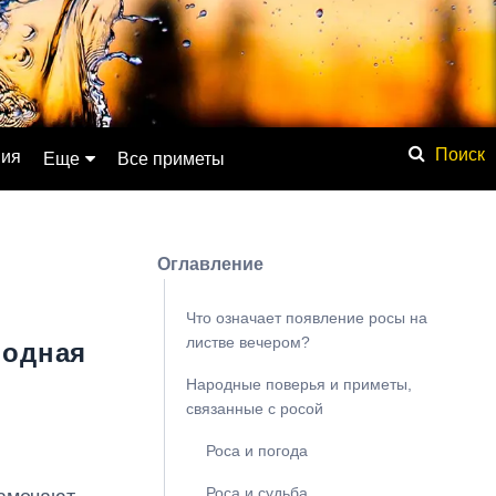
ния
Еще
Все приметы
Обсуждение
Значение имени
Оглавление
Физические явления
Мистика
Что означает появление росы на
листве вечером?
родная
Мифология
Народные поверья и приметы,
Списки
связанные с росой
База знаний
Роса и погода
Сонник
Роса и судьба