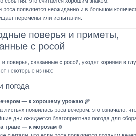
о события, это считается хорошим знаком.
и роса появляется неожиданно и в большом количес
ещает перемены или испытания.
одные поверья и приметы,
анные с росой
 и поверья, связанные с росой, уходят корнями в гл
Вот некоторые из них:
и погода
вечером — к хорошему урожаю
🌾
а листьях появилась роса вечером, это означало, что
шие дни ожидается благоприятная погода для сбор
на траве — к морозам
❄️
де считали, что если роса появляется поздним вече