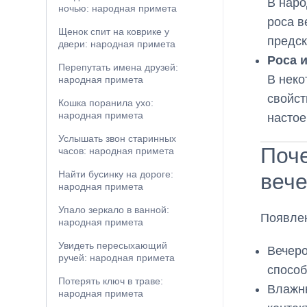
В наро
ночью: народная примета
роса в
Щенок спит на коврике у
предск
двери: народная примета
Роса 
Перепутать имена друзей:
В неко
народная примета
свойст
Кошка поранила ухо:
народная примета
настое
Услышать звон старинных
Поче
часов: народная примета
Найти бусинку на дороге:
веч
народная примета
Упало зеркало в ванной:
Появлен
народная примета
Увидеть пересыхающий
Вечеро
ручей: народная примета
способ
Потерять ключ в траве:
Влажн
народная примета