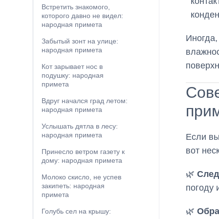
контак
Встретить знакомого,
конден
которого давно не видел:
народная примета
Иногда,
Забытый зонт на улице:
народная примета
влажнос
поверхн
Кот зарывает нос в
подушку: народная
примета
Сов
Вдруг начался град летом:
при
народная примета
Услышать дятла в лесу:
народная примета
Если вы
вот нес
Принесло ветром газету к
дому: народная примета
🌿
След
Молоко скисло, не успев
закипеть: народная
погоду 
примета
🌿
Обра
Голубь сел на крышу: