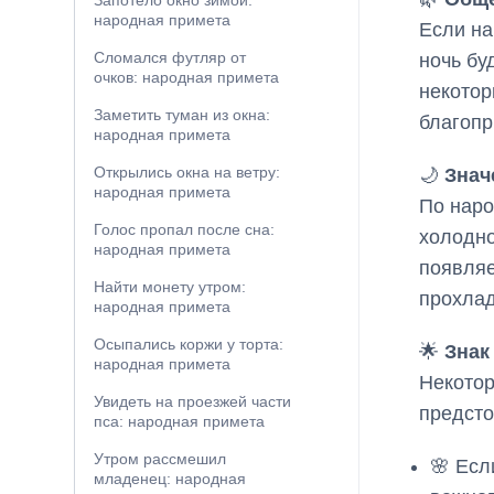
Запотело окно зимой:
народная примета
Если на
Сломался футляр от
ночь бу
очков: народная примета
некотор
Заметить туман из окна:
благопр
народная примета
Открылись окна на ветру:
🌙
Знач
народная примета
По наро
Голос пропал после сна:
холодно
народная примета
появляе
Найти монету утром:
прохлад
народная примета
Осыпались коржи у торта:
🌟
Знак
народная примета
Некотор
Увидеть на проезжей части
предст
пса: народная примета
Утром рассмешил
🌸 Есл
младенец: народная