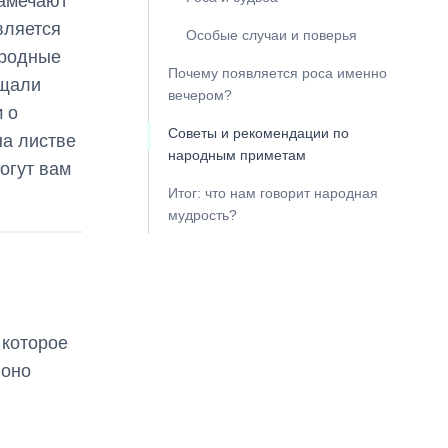
замечают
вляется
Особые случаи и поверья
иродные
Почему появляется роса именно
ещали
вечером?
 о
Советы и рекомендации по
на листве
народным приметам
огут вам
Итог: что нам говорит народная
мудрость?
 которое
 оно