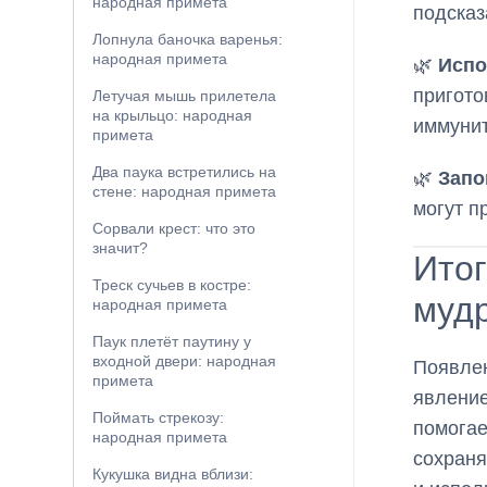
народная примета
подсказ
Лопнула баночка варенья:
народная примета
🌿
Испо
пригото
Летучая мышь прилетела
на крыльцо: народная
иммунит
примета
Два паука встретились на
🌿
Запо
стене: народная примета
могут п
Сорвали крест: что это
значит?
Итог
Треск сучьев в костре:
муд
народная примета
Паук плетёт паутину у
входной двери: народная
Появлен
примета
явление
Поймать стрекозу:
помогае
народная примета
сохраня
Кукушка видна вблизи: