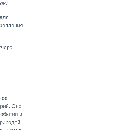
зки.
 для
крепления
ечера
ное
ерий. Оно
события и
природой