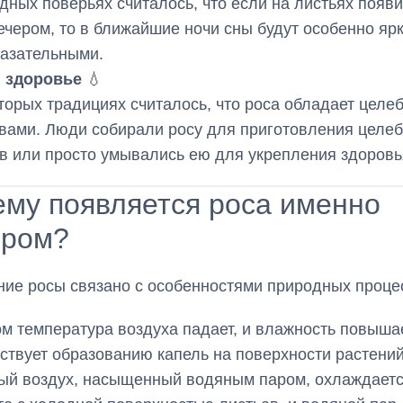
дных поверьях считалось, что если на листьях появ
ечером, то в ближайшие ночи сны будут особенно яр
азательными.
и здоровье
💧
торых традициях считалось, что роса обладает целе
вами. Люди собирали росу для приготовления целе
в или просто умывались ею для укрепления здоровь
му появляется роса именно
ером?
ие росы связано с особенностями природных проце
м температура воздуха падает, и влажность повышае
ствует образованию капель на поверхности растений
ый воздух, насыщенный водяным паром, охлаждаетс