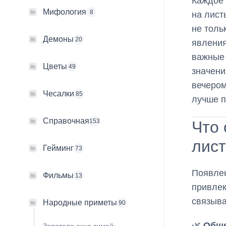
Каждое 
Мифология
8
на лист
не толь
Демоны
20
явлени
важные 
Цветы
49
значени
вечером
Чесалки
85
лучше п
Справочная
153
Что 
лис
Гейминг
73
Появлен
Фильмы
13
привлек
связыва
Народные приметы
90
🌿
Обще