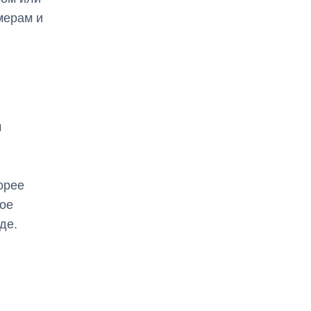
мерам и
м
орее
кое
де.