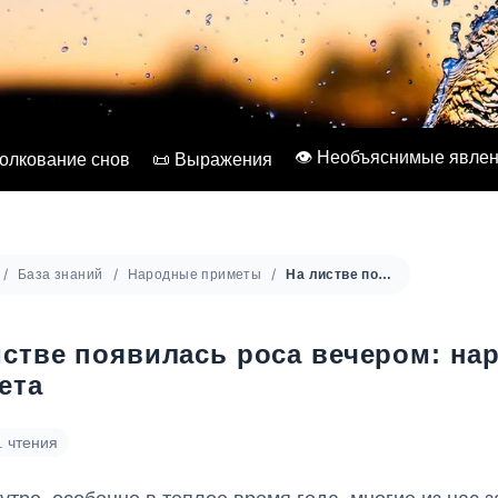
👁️ Необъяснимые явле
Толкование снов
📜 Выражения
База знаний
Народные приметы
На листве появилась роса вечером: народная примета
истве появилась роса вечером: на
ета
. чтения