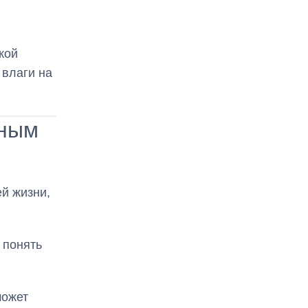
кой
 влаги на
дным
ей жизни,
 понять
ожет