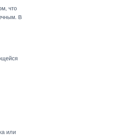
ом, что
ечным. В
ющейся
ка или