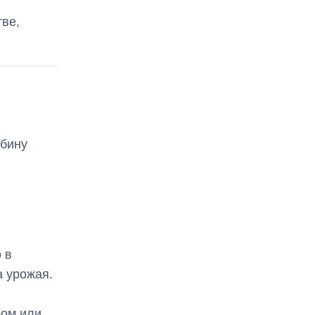
тве,
убину
 в
а урожая.
ром или