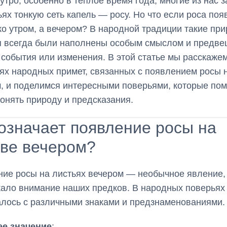
утро, особенно в теплое время года, многие из нас 
ьях тонкую сеть капель — росу. Но что если роса поя
ко утром, а вечером? В народной традиции такие пр
я всегда были наполнены особым смыслом и предв
события или изменения. В этой статье мы расскажем
ях народных примет, связанных с появлением росы 
, и поделимся интересными поверьями, которые пом
онять природу и предсказания.
означает появление росы на
тве вечером?
ие росы на листьях вечером — необычное явление,
ало внимание наших предков. В народных поверьях
лось с различными знаками и предзнаменованиями.
е значение
: