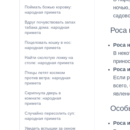
ночью,
Поймать божью коровку:
народная примета
садов
Вдруг почувствовать запах
табака дома: народная
Роса 
примета
Поцеловать кошку в нос:
Роса н
народная примета
В неко
Найти сколотую ложку на
принос
столе: народная примета
Роса 
Птицы летят косяком
Если р
против ветра: народная
примета
всего,
Скрипнула дверь в
явлени
комнате: народная
примета
Особ
Случайно пересолить суп:
народная примета
Роса 
Увидеть вспышки за окном