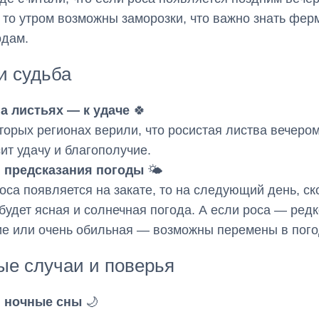
 то утром возможны заморозки, что важно знать фер
одам.
и судьба
а листьях — к удаче
🍀
торых регионах верили, что росистая листва вечеро
ит удачу и благополучие.
и предсказания погоды
🌤️
оса появляется на закате, то на следующий день, ск
 будет ясная и солнечная погода. А если роса — ред
е или очень обильная — возможны перемены в пого
ые случаи и поверья
и ночные сны
🌙