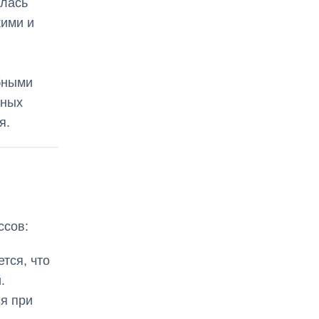
илась
кими и
бными
бных
я.
ссов:
тся, что
.
я при