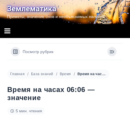
Перейти
Землематика
к
Приметы, значение снов и необъяснимых явлений
содержимому
Посмотр рубрик
Главная
База знаний
Время
Время на часах 06:06 — значение
Время на часах 06:06 —
значение
5 мин. чтения