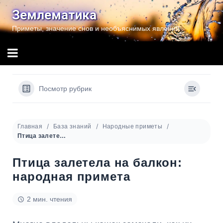
Перейти
Землематика
к
Приметы, значение снов и необъяснимых явлений
содержимому
Посмотр рубрик
Главная
База знаний
Народные приметы
Птица залетела на балкон: народная примета
Птица залетела на балкон:
народная примета
2 мин. чтения