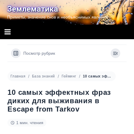
Перейти
Землематика
к
Приметы, значение снов и необъяснимых явлений
содержимому
Посмотр рубрик
Главная
База знаний
Гейминг
10 самых эффектных фраз диких для выживания в Escape from Tarkov
10 самых эффектных фраз
диких для выживания в
Escape from Tarkov
1 мин. чтения