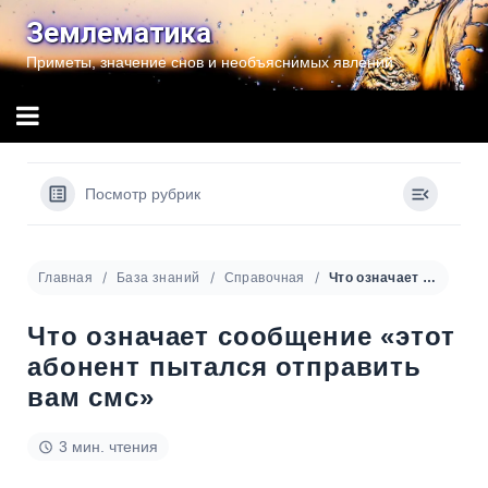
Перейти
Землематика
к
Приметы, значение снов и необъяснимых явлений
содержимому
Посмотр рубрик
Главная
База знаний
Справочная
Что означает сообщение «этот абонент пытался отправить вам смс»
Что означает сообщение «этот
абонент пытался отправить
вам смс»
3 мин. чтения