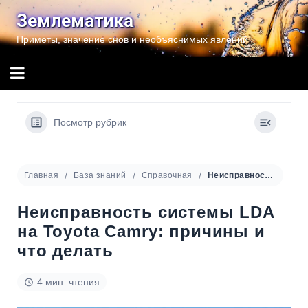
Перейти
Землематика
к
Приметы, значение снов и необъяснимых явлений
содержимому
Посмотр рубрик
Главная
База знаний
Справочная
Неисправность системы LDA на Toyota Camry: причины и что делать
Неисправность системы LDA
на Toyota Camry: причины и
что делать
4 мин. чтения