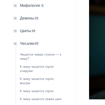
Мифология
8
Демоны
20
Цветы
49
Чесалки
85
Чешется левая ступня — к
чему?
К чему чешется горло
снаружи
К чему чешется горло
внутри
К чему чешется горло
К чему чешется левая шея