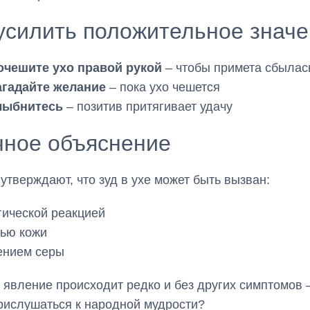
усилить положительное знач
очешите ухо правой рукой
– чтобы примета сбылас
агадайте желание
– пока ухо чешется
лыбнитесь
– позитив притягивает удачу
чное объяснение
утверждают, что зуд в ухе может быть вызван:
ической реакцией
тью кожи
ением серы
 явление происходит редко и без других симптомов 
рислушаться к народной мудрости?