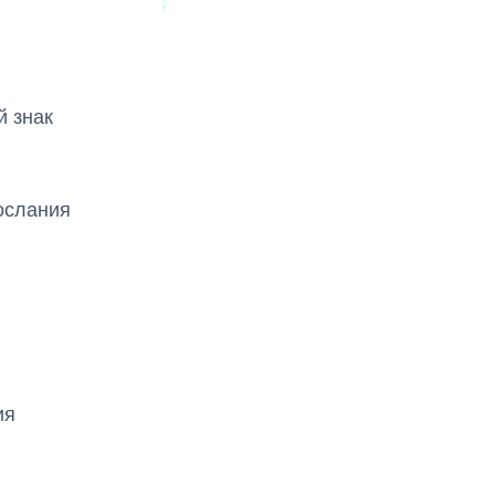
й знак
послания
ия