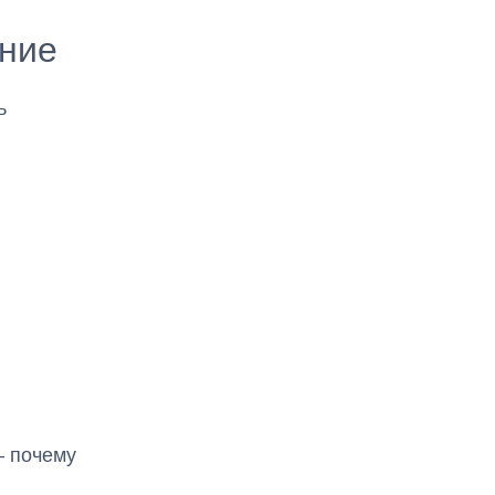
ение
ь
– почему