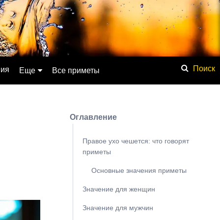
ния
Еще
Все приметы
Обсуждение
Значение имени
Оглавление
Физические явления
Мистика
Правое ухо чешется: что говорят
приметы
Мифология
Основные значения приметы
Списки
База знаний
Значение для женщин
Сонник
Значение для мужчин