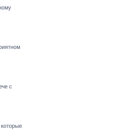
ному
приятном
ече с
 которые