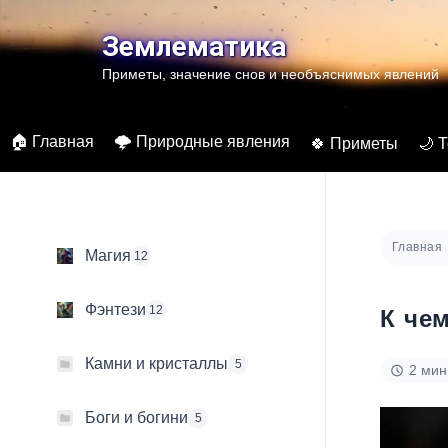
Перейти
к
Землематика
содержимому
Приметы, значение снов и необъяснимых явлений
🏠 Главная
🌩️ Природные явления
🍀 Приметы
🌙 
Главная
Магия
12
Фэнтези
12
К че
Камни и кристаллы
5
2 мин
Боги и богини
5