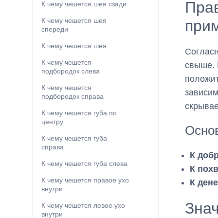
Прав
К чему чешется шея сзади
К чему чешется шея
при
спереди
К чему чешется шея
Согласн
К чему чешется
свыше. 
подбородок слева
положит
К чему чешется
зависим
подбородок справа
скрывае
К чему чешется губа по
центру
Осно
К чему чешется губа
справа
К доб
К чему чешется губа слева
К пох
К чему чешется правое ухо
К ден
внутри
Зна
К чему чешется левое ухо
внутри