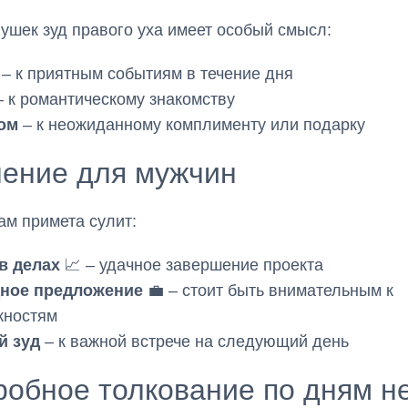
ушек зуд правого уха имеет особый смысл:
– к приятным событиям в течение дня
 к романтическому знакомству
ом
– к неожиданному комплименту или подарку
чение для мужчин
м примета сулит:
в делах
📈 – удачное завершение проекта
ное предложение
💼 – стоит быть внимательным к
жностям
й зуд
– к важной встрече на следующий день
обное толкование по дням н