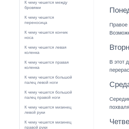
К чему чешется между
бровями
Поне
К чему чешется
переносица
Правое 
Возможе
К чему чешется кончик
носа
Втор
К чему чешется левая
коленка
В этот 
К чему чешется правая
коленка
перерас
К чему чешется большой
Сред
палец левой ноги
К чему чешется большой
палец правой ноги
Середин
похваля
К чему чешется мизинец
левой руки
Четве
К чему чешется мизинец
правой руки