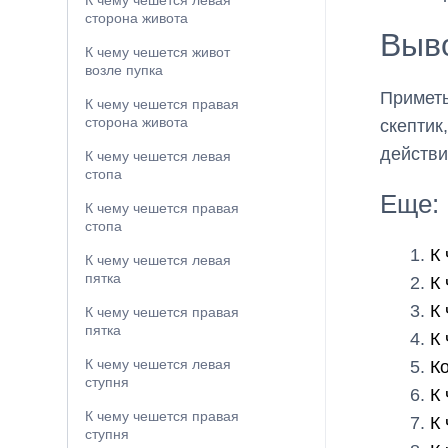
К чему чешется левая
сторона живота
Выво
К чему чешется живот
возле пупка
Приметы
К чему чешется правая
сторона живота
скептик
действи
К чему чешется левая
стопа
Еще:
К чему чешется правая
стопа
К
К чему чешется левая
пятка
К
К
К чему чешется правая
пятка
К
К чему чешется левая
К
ступня
К
К чему чешется правая
К
ступня