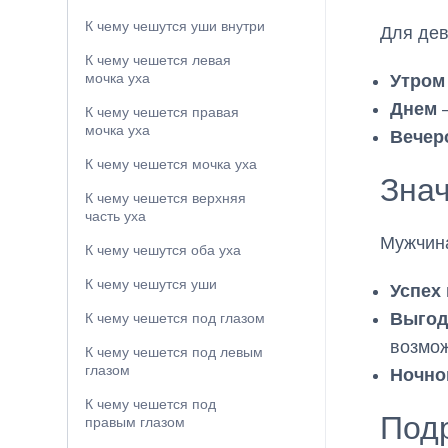
К чему чешутся уши внутри
Для дев
К чему чешется левая
мочка уха
Утром
Днем
–
К чему чешется правая
мочка уха
Вечер
К чему чешется мочка уха
Зна
К чему чешется верхняя
часть уха
Мужчина
К чему чешутся оба уха
К чему чешутся уши
Успех 
Выгод
К чему чешется под глазом
возмо
К чему чешется под левым
глазом
Ночно
К чему чешется под
Подр
правым глазом