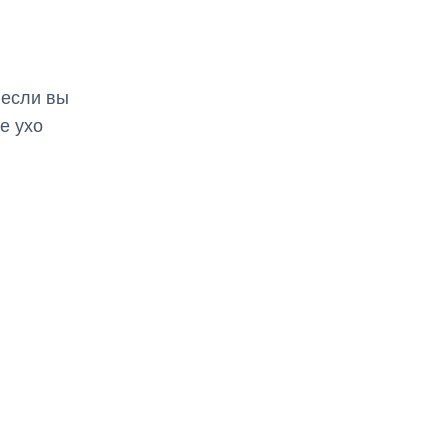
 если вы
е ухо