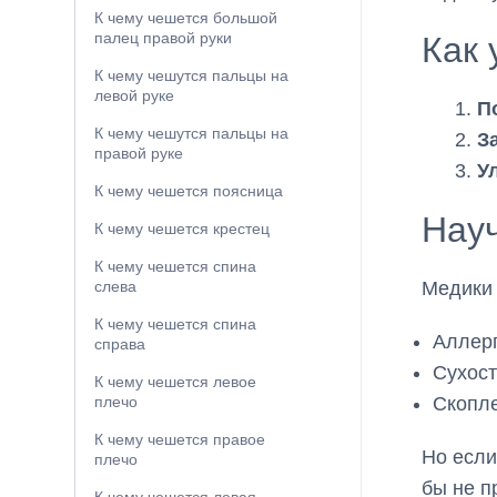
К чему чешется большой
палец правой руки
Как 
К чему чешутся пальцы на
левой руке
П
К чему чешутся пальцы на
З
правой руке
У
К чему чешется поясница
Нау
К чему чешется крестец
К чему чешется спина
Медики 
слева
К чему чешется спина
Аллерг
справа
Сухос
К чему чешется левое
Скопл
плечо
К чему чешется правое
Но если
плечо
бы не п