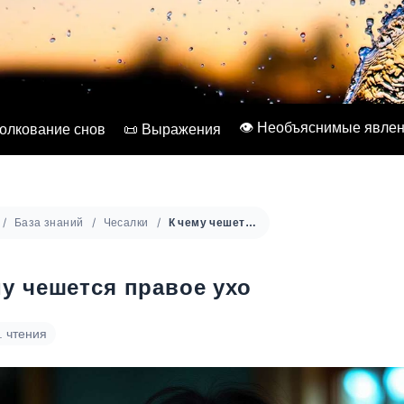
👁️ Необъяснимые явле
Толкование снов
📜 Выражения
База знаний
Чесалки
К чему чешется правое ухо
му чешется правое ухо
. чтения