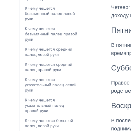
Четверг
К чему чешется
безымянный палец левой
доходу
руки
Пятн
К чему чешется
безымянный палец правой
руки
В пятни
К чему чешется средний
времяпр
палец левой руки
К чему чешется средний
Субб
палец правой руки
К чему чешется
Правое 
указательный палец левой
руки
родстве
К чему чешется
Воск
указательный палец
правой руки
В после
К чему чешется большой
палец левой руки
подниму