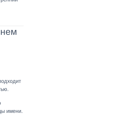
енем
 подходит
тью.
о
цы имени.