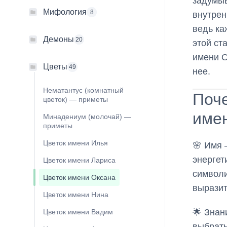
задумыв
Мифология
8
внутрен
ведь ка
Демоны
20
этой ст
имени О
Цветы
49
нее.
Нематантус (комнатный
Поч
цветок) — приметы
имен
Минадениум (молочай) —
приметы
Цветок имени Илья
🌸 Имя 
энергет
Цветок имени Лариса
символи
Цветок имени Оксана
выразит
Цветок имени Нина
🌟 Знан
Цветок имени Вадим
выбрать