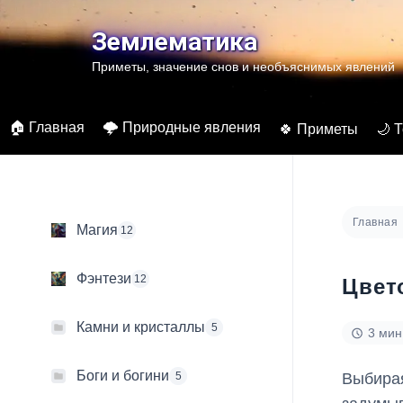
Перейти
к
Землематика
содержимому
Приметы, значение снов и необъяснимых явлений
🏠 Главная
🌩️ Природные явления
🍀 Приметы
🌙 
Главная
Магия
12
Фэнтези
12
Цвет
Камни и кристаллы
5
3 мин
Боги и богини
Выбирая
5