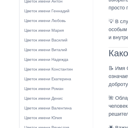
Цветок имени Антон
просто 
Цветок имени Геннадий
Цветок имени Любовь
💡 В сл
особым 
Цветок имени Мария
и внутр
Цветок имени Василий
Цветок имени Виталий
Како
Цветок имени Надежда
📝 Имя 
Цветок имени Константин
означае
Цветок имени Екатерина
доброту
Цветок имени Роман
🌺 Обла
Цветок имени Денис
человек
Цветок имени Валентина
решите
Цветок имени Юлия
🌟 Важн
Цветок имени Вячеслав