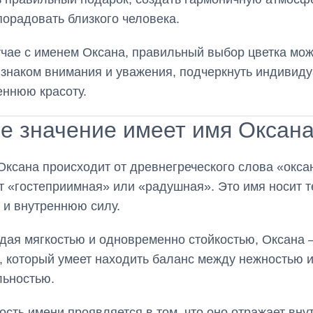
порадовать близкого человека.
учае с именем Оксана, правильный выбор цветка мож
знаком внимания и уважения, подчеркнуть индивиду
еннюю красоту.
е значение имеет имя Оксан
Оксана происходит от древнегреческого слова «оксан
т «гостеприимная» или «радушная». Это имя носит т
 и внутреннюю силу.
дая мягкостью и одновременно стойкостью, Оксана 
, который умеет находить баланс между нежностью 
льностью.
ость имени проявляется в том, что оно отражает вну