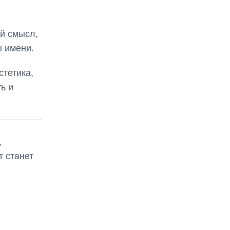
ий смысл,
ы имени.
стетика,
ь и
,
т станет