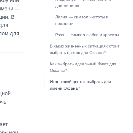
дьбу или
достоинства
 имени —
ции. В
Лилия — символ чистоты и
нежности
 для
лом для
Роза — символ любви и красоты
В каких жизненных ситуациях стоит
выбрать цветок для Оксаны?
Как выбрать идеальный букет для
Оксаны?
Итог: какой цветок выбрать для
имени Оксана?
щной
очь
ает
еру или