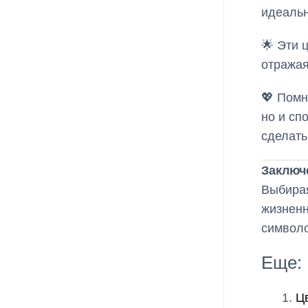
идеальн
🌟 Эти 
отражая
💖 Помн
но и сп
сделать
Заключ
Выбирая
жизненн
символо
Еще:
Ц