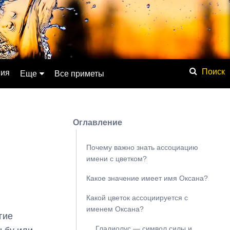
ния
Еще
Все приметы
Обсуждение
Значение имени
Оглавление
Физические явления
Мистика
Почему важно знать ассоциацию
имени с цветком?
Мифология
Какое значение имеет имя Оксана?
Списки
База знаний
Какой цветок ассоциируется с
именем Оксана?
Сонник
гие
Гладиолус — символ силы и