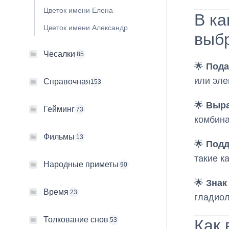
Цветок имени Елена
В ка
Цветок имени Александр
выбр
Чесалки
85
🌟
Пода
или эле
Справочная
153
🌟
Выра
Гейминг
73
комбина
Фильмы
13
🌟
Подд
такие к
Народные приметы
90
🌟
Знак
Время
23
гладиол
Толкование снов
Как 
53