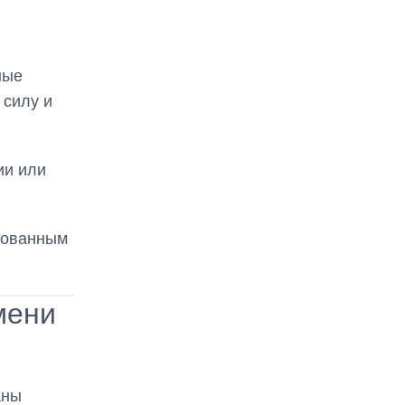
ные
 силу и
ии или
рованным
мени
аны