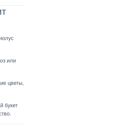
ит
иолус
оз или
ие цветы,
й букет
тво.