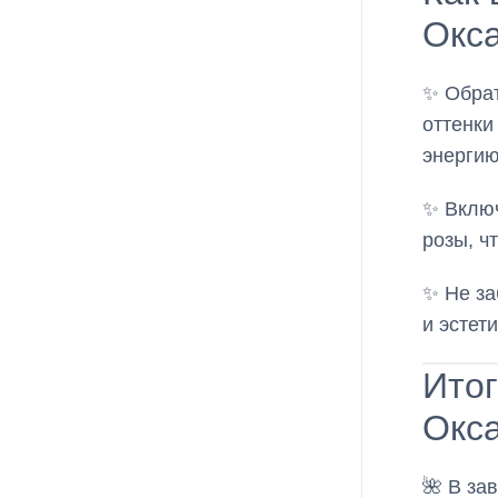
Окс
✨ Обрат
оттенки
энергию
✨ Включ
розы, ч
✨ Не за
и эстет
Итог
Окс
🌺 В за