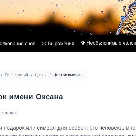
👁️ Необъяснимые явле
Толкование снов
📜 Выражения
База знаний
Цветы
Цветок имени Оксана
ок имени Оксана
. чтения
 подарок или символ для особенного человека, мно