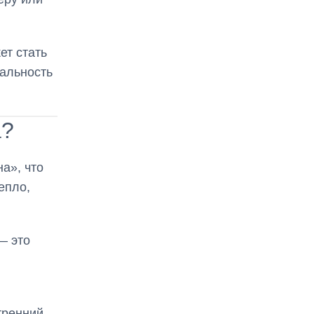
ет стать
альность
а?
а», что
епло,
— это
и
тренний