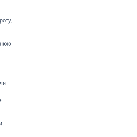
и
роту,
ннюю
Для
е
и,