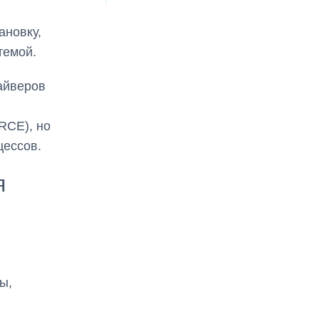
ановку,
темой.
айверов
RCE), но
цессов.
я
ы,