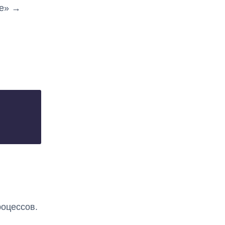
ре» →
оцессов.