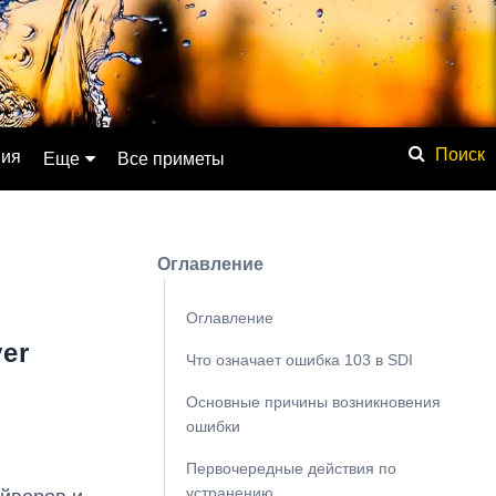
ния
Еще
Все приметы
Обсуждение
Значение имени
Оглавление
Физические явления
Мистика
Оглавление
er
Мифология
Что означает ошибка 103 в SDI
Списки
Основные причины возникновения
База знаний
ошибки
Сонник
Первочередные действия по
устранению