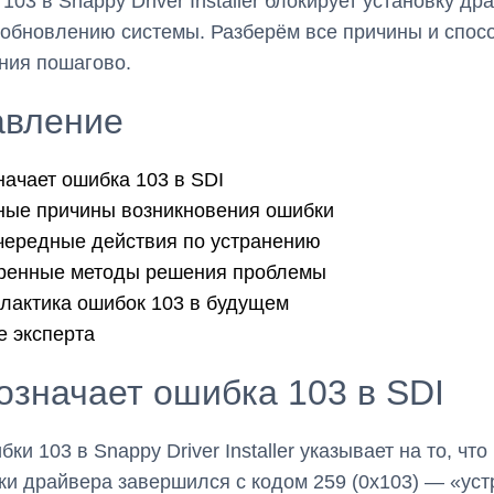
103 в Snappy Driver Installer блокирует установку др
обновлению системы. Разберём все причины и спос
ния пошагово.
авление
начает ошибка 103 в SDI
ные причины возникновения ошибки
чередные действия по устранению
ренные методы решения проблемы
лактика ошибок 103 в будущем
 эксперта
означает ошибка 103 в SDI
ки 103 в Snappy Driver Installer указывает на то, что
ки драйвера завершился с кодом 259 (0x103) — «уст