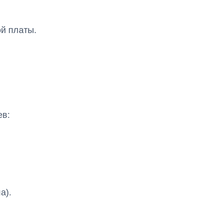
й платы.
ев:
а).