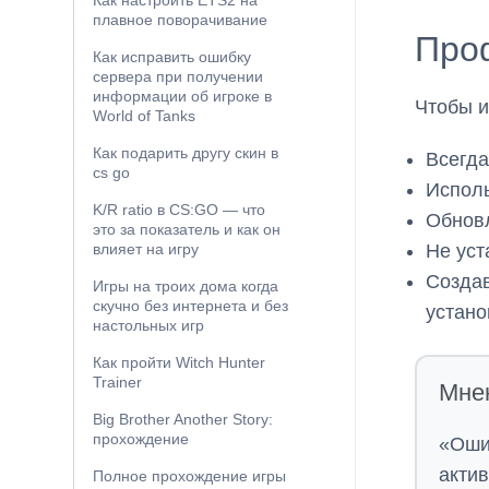
Как настроить ETS2 на
плавное поворачивание
Про
Как исправить ошибку
сервера при получении
информации об игроке в
Чтобы и
World of Tanks
Как подарить другу скин в
Всегда
cs go
Исполь
K/R ratio в CS:GO — что
Обновл
это за показатель и как он
Не уст
влияет на игру
Создав
Игры на троих дома когда
скучно без интернета и без
устано
настольных игр
Как пройти Witch Hunter
Trainer
Мне
Big Brother Another Story:
прохождение
«Оши
акти
Полное прохождение игры