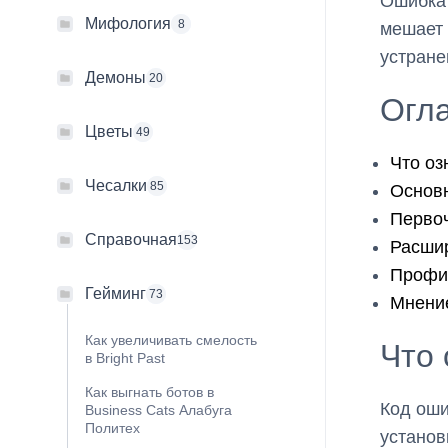
Ошибка 
Мифология
8
мешает 
устране
Демоны
20
Огл
Цветы
49
Что оз
Чесалки
85
Основ
Перво
Справочная
153
Расши
Профи
Гейминг
73
Мнение
Как увеличивать смелость
Что 
в Bright Past
Как выгнать ботов в
Код ошиб
Business Cats Алабуга
Политех
установ