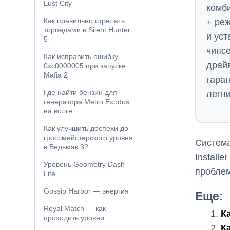
Lust City
комб
Как правильно стрелять
+ реж
торпедами в Silent Hunter
и уст
5
чипс
Как исправить ошибку
драй
0xc0000005 при запуске
Mafia 2
гаран
Где найти бензин для
летн
генератора Metro Exodus
на волге
Как улучшить доспехи до
гроссмейстерского уровня
Система
в Ведьмак 3?
Install
Уровень Geometry Dash
проблем
Lite
Gossip Harbor — энергия
Еще:
Royal Match — как
К
проходить уровни
К