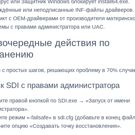
рус или Защитник Windows блокирует install64.exe.
ждённые или неподписанные INF-файлы драйверов.
кт с OEM-драйверами от производителя материнско
мы с правами администратора или UAC.
вочередные действия по
ранению
 с простых шагов, решающих проблему в 70% случа
к SDI с правами администратора
те правой кнопкой по SDI.exe → «Запуск от имени
стратора».
те режим «-failsafe» в sdi.cfg (добавьте в конец файл
ите опцию «Создавать точку восстановления».