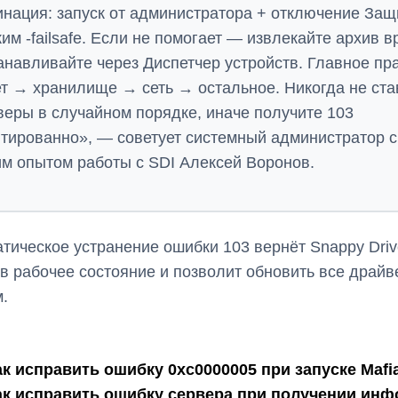
инация: запуск от администратора + отключение Защ
им -failsafe. Если не помогает — извлекайте архив 
анавливайте через Диспетчер устройств. Главное пр
ет → хранилище → сеть → остальное. Никогда не ста
веры в случайном порядке, иначе получите 103
тированно», — советует системный администратор с
им опытом работы с SDI Алексей Воронов.
тическое устранение ошибки 103 вернёт Snappy Driv
er в рабочее состояние и позволит обновить все драй
.
ак исправить ошибку 0xc0000005 при запуске Mafia
ак исправить ошибку сервера при получении ин