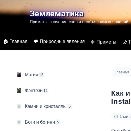
Перейти
к
Землематика
содержимому
Приметы, значение снов и необъяснимых явлений
🏠 Главная
🌩️ Природные явления
🍀 Приметы
🌙 
Главная
Магия
12
Фэнтези
12
Как и
Instal
Камни и кристаллы
5
1 мин
Боги и богини
5