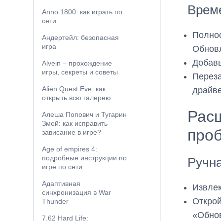
Врем
Anno 1800: как играть по
сети
Полно
Андертейл: безопасная
игра
Обновл
Добавь
Alvein – прохождение
игры, секреты и советы
Переза
Alien Quest Eve: как
драйве
открыть всю галерею
Рас
Алеша Попович и Тугарин
Змей: как исправить
про
зависание в игре?
Age of empires 4:
подробные инструкции по
Ручна
игре по сети
Адаптивная
Извлек
синхронизация в War
Открой
Thunder
«Обнов
7.62 Hard Life: