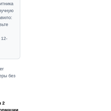
итника
вручную
авило:
вьте
 12-
er
веры без
 2
формации