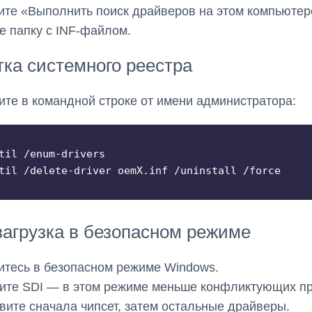
те «Выполнить поиск драйверов на этом компьюте
е папку с INF-файлом.
ка системного реестра
те в командной строке от имени администратора:
til /enum-drivers

til /delete-driver oemX.inf /uninstall /force
агрузка в безопасном режиме
итесь в безопасном режиме Windows.
ите SDI — в этом режиме меньше конфликтующих пр
вите сначала чипсет, затем остальные драйверы.