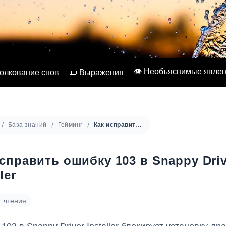
👁️ Необъяснимые явле
Толкование снов
📜 Выражения
База знаний
Гейминг
Как исправить ошибку 103 в Snappy Driver Installer
справить ошибку 103 в Snappy Driv
ler
. чтения