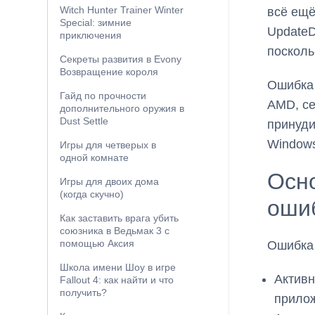
Witch Hunter Trainer Winter
всё ещё
Special: зимние
UpdateD
приключения
посколь
Секреты развития в Evony
Возвращение короля
Ошибка 
Гайд по прочности
AMD, се
дополнительного оружия в
Dust Settle
принуди
Windows
Игры для четверых в
одной комнате
Осн
Игры для двоих дома
(когда скучно)
оши
Как заставить врага убить
союзника в Ведьмак 3 с
помощью Аксия
Ошибка 
Школа имени Шоу в игре
Активн
Fallout 4: как найти и что
получить?
прилож