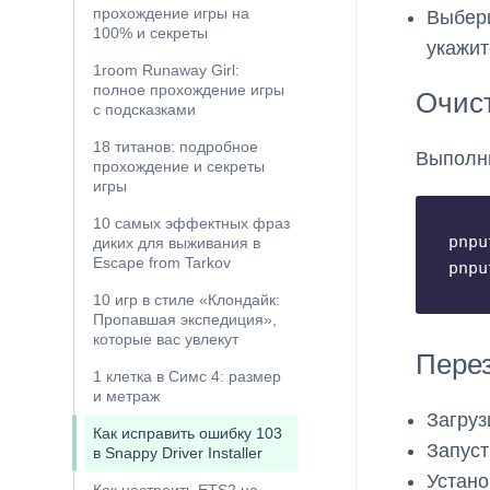
прохождение игры на
Выбери
100% и секреты
укажит
1room Runaway Girl:
полное прохождение игры
Очист
с подсказками
18 титанов: подробное
Выполни
прохождение и секреты
игры
10 самых эффектных фраз
pnpu
диких для выживания в
Escape from Tarkov
pnpu
10 игр в стиле «Клондайк:
Пропавшая экспедиция»,
которые вас увлекут
Перез
1 клетка в Симс 4: размер
и метраж
Загруз
Как исправить ошибку 103
Запуст
в Snappy Driver Installer
Устано