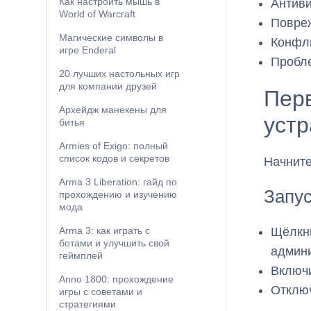
Как настроить мышь в
Антиви
World of Warcraft
Повре
Магические символы в
Конфли
игре Enderal
Пробле
20 лучших настольных игр
для компании друзей
Пер
Архейдж манекены для
уст
битья
Armies of Exigo: полный
список кодов и секретов
Начните
Arma 3 Liberation: гайд по
Запус
прохождению и изучению
мода
Щёлкни
Arma 3: как играть с
ботами и улучшить свой
админи
геймплей
Включи
Anno 1800: прохождение
Отключ
игры с советами и
стратегиями