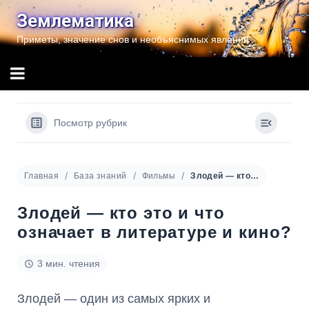
Перейти
Землематика
к
Приметы, значение снов и необъяснимых явлений
содержимому
Посмотр рубрик
Главная
База знаний
Фильмы
Злодей — кто это и что означает в литературе и кино?
Злодей — кто это и что
означает в литературе и кино?
3 мин. чтения
Злодей — один из самых ярких и