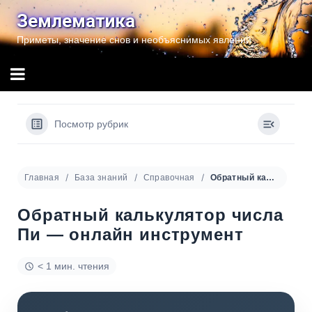
Перейти
Землематика
к
Приметы, значение снов и необъяснимых явлений
содержимому
Посмотр рубрик
Главная
База знаний
Справочная
Обратный калькулятор числа Пи — онлайн инструмент
Обратный калькулятор числа
Пи — онлайн инструмент
< 1 мин. чтения