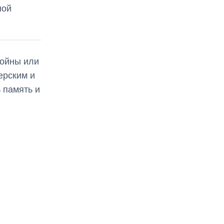
ной
войны или
ерским и
 память и