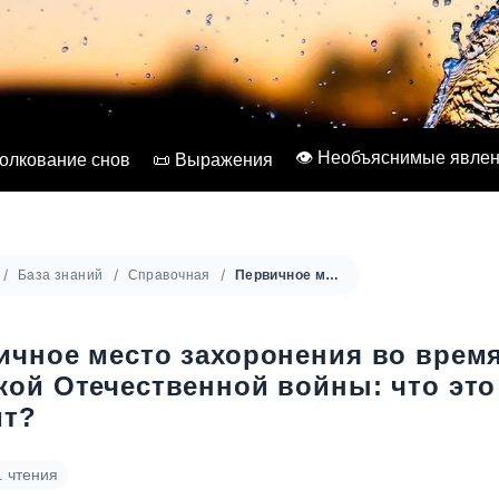
👁️ Необъяснимые явле
Толкование снов
📜 Выражения
База знаний
Справочная
Первичное место захоронения во время Великой Отечественной войны: что это значит?
ичное место захоронения во врем
кой Отечественной войны: что это
ит?
. чтения