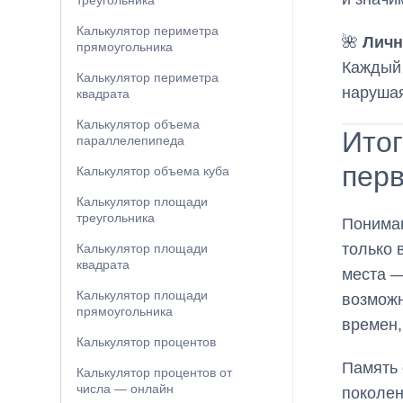
треугольника
Калькулятор периметра
🌺
Личн
прямоугольника
Каждый 
Калькулятор периметра
нарушая
квадрата
Калькулятор объема
Итог
параллелепипеда
пер
Калькулятор объема куба
Калькулятор площади
треугольника
Пониман
только 
Калькулятор площади
квадрата
места —
Калькулятор площади
возможн
прямоугольника
времен,
Калькулятор процентов
Память 
Калькулятор процентов от
числа — онлайн
поколен