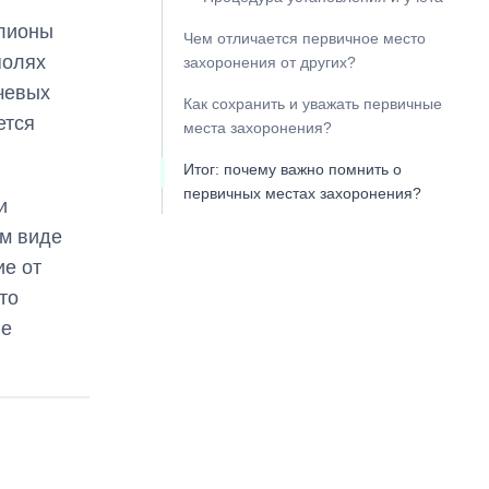
ллионы
Чем отличается первичное место
полях
захоронения от других?
чевых
Как сохранить и уважать первичные
ется
места захоронения?
Итог: почему важно помнить о
первичных местах захоронения?
и
ом виде
ие от
то
ые