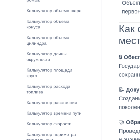
ромба
Объект
Калькулятор объема шара
перво
Калькулятор объема
Как 
конуса
мес
Калькулятор объема
цилиндра
Калькулятор длины
🔒
Обес
окружности
Государ
Калькулятор площади
сохранн
круга
Калькулятор расхода
📝
Доку
топлива
Создани
Калькулятор расстояния
поколен
Калькулятор времени пути
🤝
Обра
Калькулятор скорости
Проведе
Калькулятор периметра
и значи