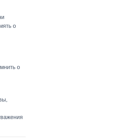
ни
мять о
мнить о
вы,
уважения