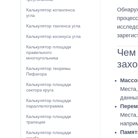
Обнару
Калькулятор котангенса
угла
процесс
Калькулятор тангенса угла
исследо
зарегис
Калькулятор косинуса угла
Калькулятор площади
Чем 
правильного
многоугольника
захо
Калькулятор теоремы
Пифагора
Массо
Калькулятор площади
Места,
сектора круга
данных
Калькулятор площади
Перем
параллелограмма
Места,
Калькулятор площади
трапеции
наприм
Памят
Калькулятор площади