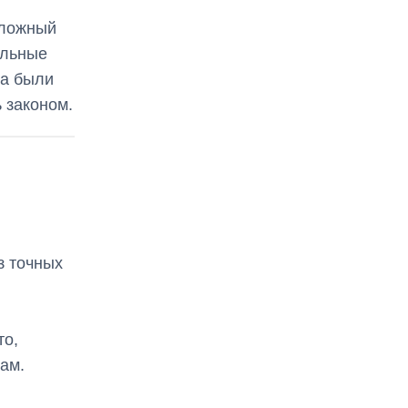
сложный
альные
та были
 законом.
з точных
то,
ам.