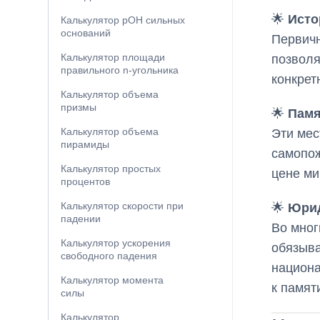
🌟
Исто
Калькулятор pOH сильных
оснований
Первичн
Калькулятор площади
позволя
правильного n-угольника
конкрет
Калькулятор объема
призмы
🌟
Памя
Калькулятор объема
Эти мес
пирамиды
самопож
Калькулятор простых
цене ми
процентов
Калькулятор скорости при
🌟
Юрид
падении
Во мног
Калькулятор ускорения
обязыва
свободного падения
национа
Калькулятор момента
к памят
силы
Калькулятор