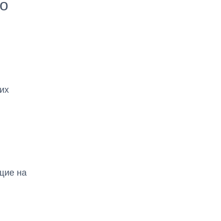
то
их
щие на