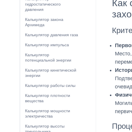
Как 
гидростатического
давления
зах
Калькулятор закона
Архимеда
Крите
Калькулятор давления газа
Перво
Калькулятор импульса
Место,
Калькулятор
потенциальной энергии
перем
Истор
Калькулятор кинетической
энергии
Подтве
Калькулятор работы силы
очевид
Физич
Калькулятор плотности
вещества
Могиль
первич
Калькулятор мощности
электричества
Проце
Калькулятор высоты
треугольника