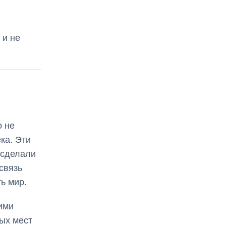
 и не
о не
ка. Эти
 сделали
связь
ь мир.
ими
ых мест