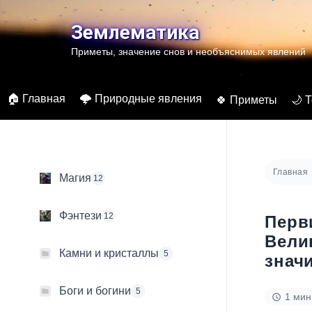
Перейти
к
Землематика
содержимому
Приметы, значение снов и необъяснимых явлений
🏠 Главная
🌩️ Природные явления
🍀 Приметы
🌙 
Главная
Магия
12
Фэнтези
12
Перв
Вели
Камни и кристаллы
5
знач
Боги и богини
5
1 мин