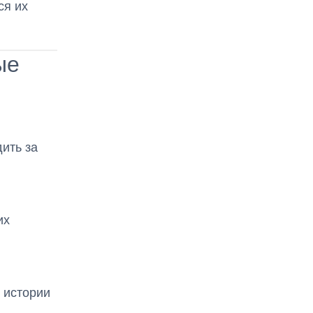
ся их
ые
ить за
их
 истории