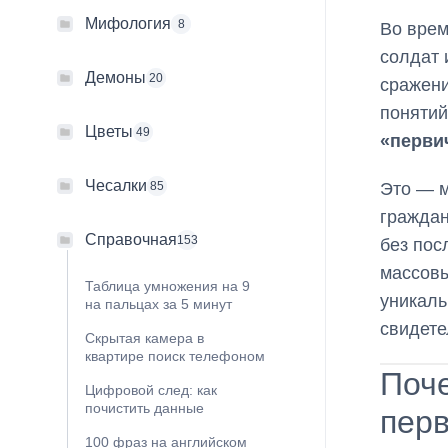
Мифология
8
Во врем
солдат 
Демоны
20
сражени
понятий
Цветы
49
«перви
Чесалки
Это — м
85
граждан
Справочная
153
без пос
массовы
Таблица умножения на 9
уникаль
на пальцах за 5 минут
свидете
Скрытая камера в
квартире поиск телефоном
Поче
Цифровой след: как
почистить данные
пер
100 фраз на английском