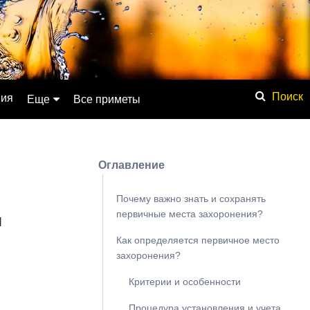
ния
Еще
Все приметы
Обсуждение
Значение имени
Оглавление
Физические явления
Мистика
Почему важно знать и сохранять
первичные места захоронения?
я
Мифология
Как определяется первичное место
Списки
захоронения?
База знаний
Критерии и особенности
Сонник
Процедура установления и учета