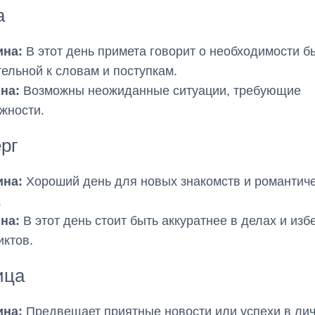
а
на:
В этот день примета говорит о необходимости б
ельной к словам и поступкам.
на:
Возможны неожиданные ситуации, требующие
жности.
рг
на:
Хороший день для новых знакомств и романтич
.
на:
В этот день стоит быть аккуратнее в делах и изб
ктов.
ица
на:
Предвещает приятные новости или успехи в ли