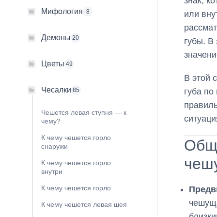
знак, к
Мифология
8
или вну
рассмат
Демоны
20
губы. В
значени
Цветы
49
В этой 
Чесалки
губа по
85
правиль
Чешется левая ступня — к
ситуаци
чему?
К чему чешется горло
Общ
снаружи
чеш
К чему чешется горло
внутри
К чему чешется горло
Предв
чешуща
К чему чешется левая шея
близки