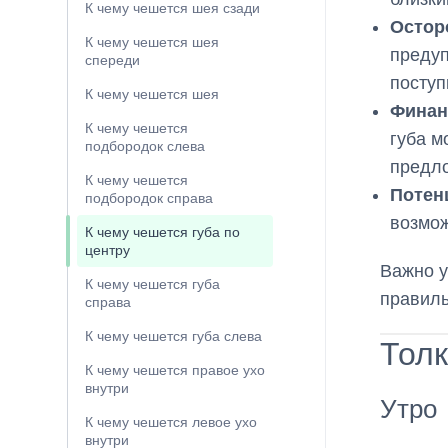
К чему чешется шея сзади
Остор
К чему чешется шея
предуп
спереди
поступ
К чему чешется шея
Финан
К чему чешется
губа м
подбородок слева
предл
К чему чешется
Потен
подбородок справа
возмож
К чему чешется губа по
центру
Важно у
К чему чешется губа
правиль
справа
К чему чешется губа слева
Толк
К чему чешется правое ухо
внутри
Утро
К чему чешется левое ухо
внутри