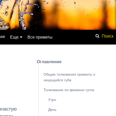
ния
Еще
Все приметы
Обсуждение
Значение имени
Оглавление
Физические явления
Мистика
Общие толкования приметы о
чешущейся губе
Мифология
Толкование по времени суток
Списки
База знаний
Утро
Сонник
ачастую
День