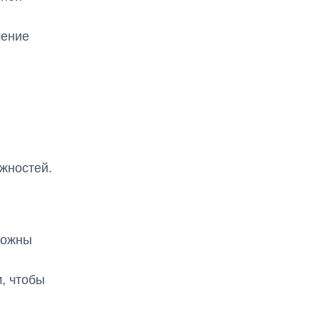
шение
жностей.
можны
м, чтобы