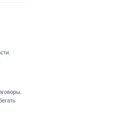
сти.
.
зговоры.
бегать