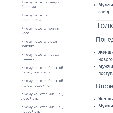
К чему чешется между
Мужчи
бровями
заверш
К чему чешется
переносица
Толк
К чему чешется кончик
носа
Поне
К чему чешется левая
коленка
Женщи
К чему чешется правая
нового
коленка
Мужчи
К чему чешется большой
палец левой ноги
поступ
К чему чешется большой
Втор
палец правой ноги
К чему чешется мизинец
Женщи
левой руки
Мужчи
К чему чешется мизинец
правой руки