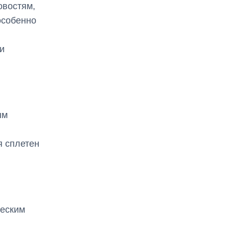
овостям,
особенно
и
ым
я сплетен
ческим