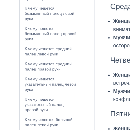
Сред
К чему чешется
безымянный палец левой
руки
Женщи
К чему чешется
внимат
безымянный палец правой
Мужчи
руки
осторо
К чему чешется средний
палец левой руки
Четве
К чему чешется средний
палец правой руки
Женщи
К чему чешется
встреч
указательный палец левой
руки
Мужчи
конфли
К чему чешется
указательный палец
правой руки
Пятн
К чему чешется большой
палец левой руки
Женщи