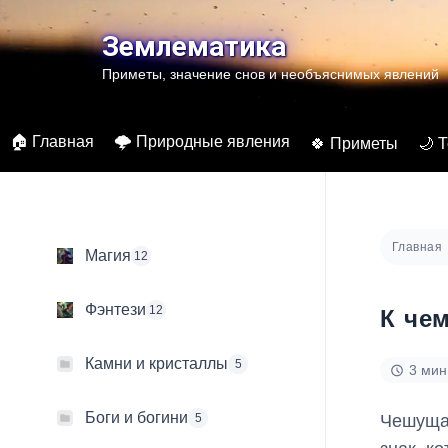
Перейти
к
Землематика
содержимому
Приметы, значение снов и необъяснимых явлений
🏠 Главная
🌩️ Природные явления
🍀 Приметы
🌙 
Главная
Магия
12
Фэнтези
12
К че
Камни и кристаллы
5
3 мин
Боги и богини
Чешущая
5