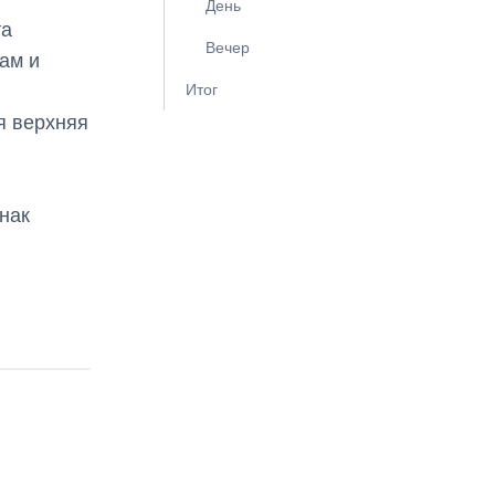
День
та
Вечер
ам и
Итог
я верхняя
знак