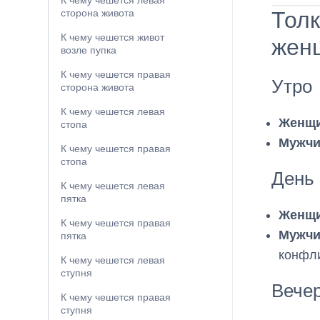
К чему чешется левая
Толк
сторона живота
К чему чешется живот
жен
возле пупка
К чему чешется правая
Утро
сторона живота
К чему чешется левая
Женщ
стопа
Мужчи
К чему чешется правая
стопа
День
К чему чешется левая
пятка
Женщ
К чему чешется правая
Мужчи
пятка
конфли
К чему чешется левая
ступня
Вече
К чему чешется правая
ступня