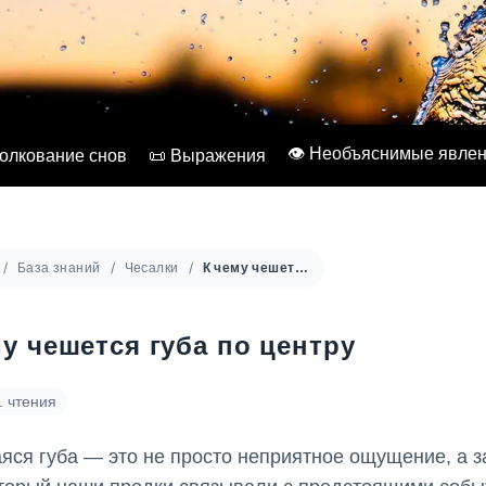
👁️ Необъяснимые явле
Толкование снов
📜 Выражения
База знаний
Чесалки
К чему чешется губа по центру
му чешется губа по центру
. чтения
ся губа — это не просто неприятное ощущение, а з