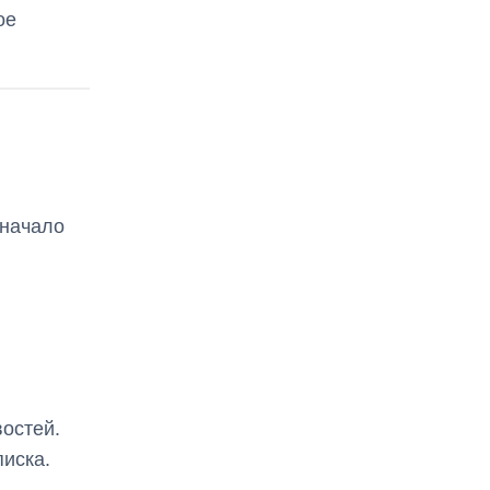
ое
 начало
остей.
иска.