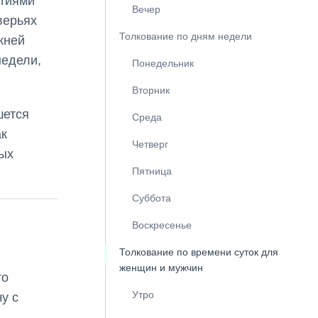
ытиями
Вечер
верьях
Толкование по дням недели
жней
недели,
Понедельник
Вторник
шется
Среда
ак
Четверг
ных
Пятница
Суббота
Воскресенье
Толкование по времени суток для
женщин и мужчин
то
Утро
у с