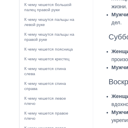
К чему чешется большой
жизни.
палец правой руки
Мужчи
К чему чешутся пальцы на
дел.
левой руке
К чему чешутся пальцы на
Субб
правой руке
К чему чешется поясница
Женщи
произо
К чему чешется крестец
Мужчи
К чему чешется спина
слева
Воск
К чему чешется спина
справа
Женщи
К чему чешется левое
плечо
вдохн
Мужчи
К чему чешется правое
плечо
укрепи