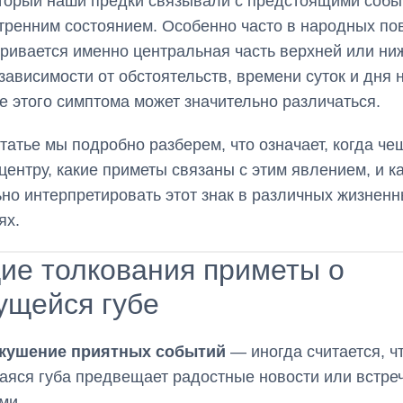
оторый наши предки связывали с предстоящими соб
тренним состоянием. Особенно часто в народных по
ривается именно центральная часть верхней или ни
 зависимости от обстоятельств, времени суток и дня 
е этого симптома может значительно различаться.
статье мы подробно разберем, что означает, когда че
 центру, какие приметы связаны с этим явлением, и к
но интерпретировать этот знак в различных жизнен
ях.
ие толкования приметы о
ущейся губе
кушение приятных событий
— иногда считается, ч
яся губа предвещает радостные новости или встреч
ми.