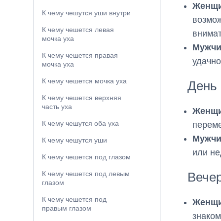
Женщи
К чему чешутся уши внутри
возмож
К чему чешется левая
внимат
мочка уха
Мужчи
К чему чешется правая
удачно
мочка уха
К чему чешется мочка уха
День
К чему чешется верхняя
часть уха
Женщи
К чему чешутся оба уха
переме
Мужчи
К чему чешутся уши
или не
К чему чешется под глазом
Вече
К чему чешется под левым
глазом
К чему чешется под
Женщи
правым глазом
знаком