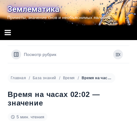
Перейти
Землематика
к
Приметы, значение снов и необъяснимых явлений
содержимому
Посмотр рубрик
Главная
База знаний
Время
Время на часах 02:02 — значение
Время на часах 02:02 —
значение
5 мин. чтения