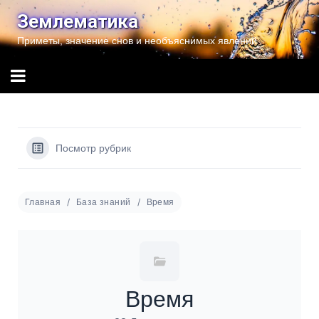
Перейти
Землематика
к
Приметы, значение снов и необъяснимых явлений
содержимому
Посмотр рубрик
Главная
База знаний
Время
Время