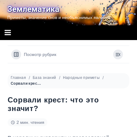
Перейти
Землематика
к
Приметы, значение снов и необъяснимых явлений
содержимому
Посмотр рубрик
Главная
База знаний
Народные приметы
Сорвали крест: что это значит?
Сорвали крест: что это
значит?
2 мин. чтения