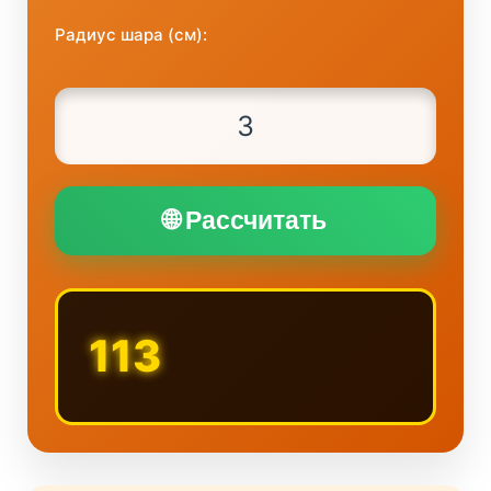
Радиус шара (см):
🌐 Рассчитать
113