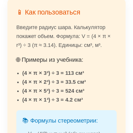
📱 Как пользоваться
Введите радиус шара. Калькулятор
покажет объем. Формула: V = (4 × π ×
r³) ÷ 3 (π ≈ 3.14). Единицы: см³, м³.
🌐 Примеры из учебника:
(4 × π × 3³) ÷ 3 = 113 см³
(4 × π × 2³) ÷ 3 = 33.5 см³
(4 × π × 5³) ÷ 3 = 524 см³
(4 × π × 1³) ÷ 3 = 4.2 см³
📚 Формулы стереометрии: