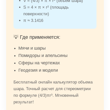
V = (4/3) × π × r³ (объем шара)
S = 4 × π × r² (площадь
поверхности)
π ≈ 3.1416
💡 Где применяется:
Мячи и шары
Помидоры и апельсины
Сферы на чертежах
Геодезия и модели
Бесплатный онлайн калькулятор объема
шара. Точный расчет для стереометрии
по формуле (4/3)πr³. Мгновенный
результат!