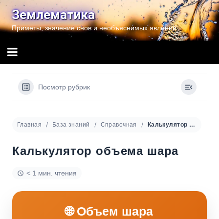
Перейти
Землематика
к
Приметы, значение снов и необъяснимых явлений
содержимому
Посмотр рубрик
Главная
База знаний
Справочная
Калькулятор объема шара
Калькулятор объема шара
< 1 мин. чтения
🌐 Объем шара