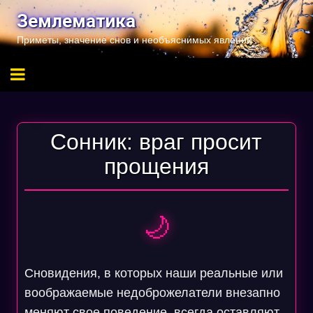
Перейти
Землематика
к
Приметы, значение снов и необъяснимых явлений
содержимому
Сонник: враг просит
прощения
🌙
Сновидения, в которых наши реальные или
воображаемые недоброжелатели внезапно
меняют свое поведение, всегда оставляют