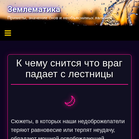
Перейти
Землематика
к
Приметы, значение снов и необъяснимых явлений
содержимому
К чему снится что враг
падает с лестницы
🌙
Сюжеты, в которых наши недоброжелатели
теряют равновесие или терпят неудачу,
обладают мощной освобождающей