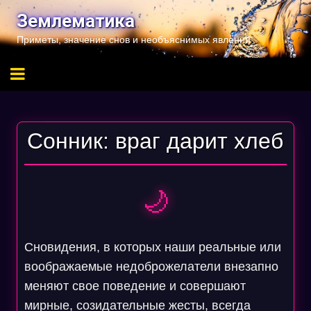
Перейти
Землематика
к
Приметы, значение снов и необъяснимых явлений
содержимому
Сонник: враг дарит хлеб
🌙
Сновидения, в которых наши реальные или
воображаемые недоброжелатели внезапно
меняют свое поведение и совершают
мирные, созидательные жесты, всегда