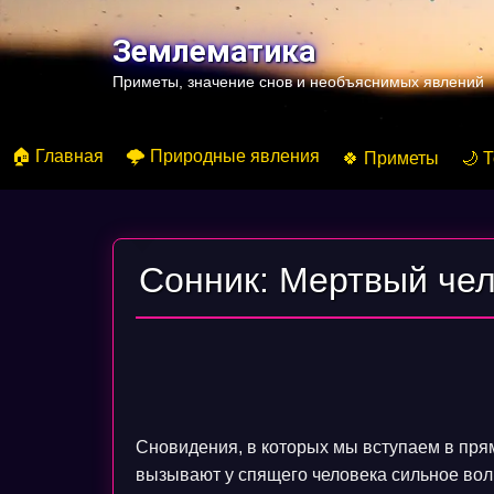
Перейти
к
Землематика
содержимому
Приметы, значение снов и необъяснимых явлений
🏠 Главная
🌩️ Природные явления
🍀 Приметы
🌙 
Сонник: Мертвый чел
Сновидения, в которых мы вступаем в пря
вызывают у спящего человека сильное вол