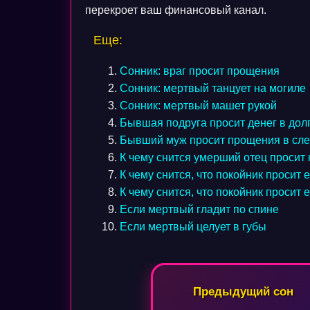
перекроет ваш финансовый канал.
Еще:
Сонник: враг просит прощения
Сонник: мертвый танцует на могиле
Сонник: мертвый машет рукой
Бывшая подруга просит денег в дол
Бывший муж просит прощения в сле
К чему снится умерший отец просит
К чему снится, что покойник просит 
К чему снится, что покойник просит е
Если мертвый гладит по спине
Если мертвый целует в губы
Навигация
Предыдущий сон
по