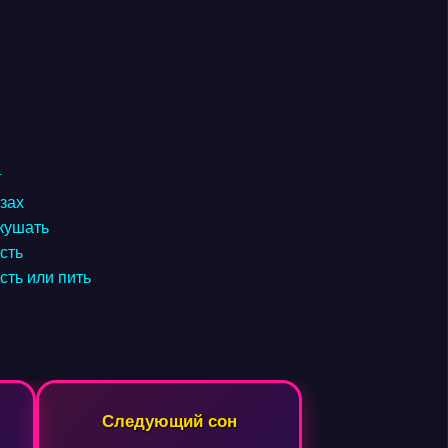
г
зах
 кушать
есть
сть или пить
Следующий сон