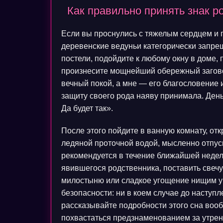
Как правильно принять знак ро
Если вы проснулись с тяжелым сердцем и г
деревенские ведуньи категорически запрещ
постели, подойдите к любому окну в доме, 
произнесите мощнейший обережный загово
вечный покой, а мне — его благословение и
защиту своего рода наяву принимала. Деньги
Да будет так».
После этого пойдите в ванную комнату, отк
ледяной проточной водой, мысленно отпуск
рекомендуется в течение ближайшей недели
явившегося родственника, поставить свечу
милостыню или сладкое угощение нищим у 
безопасности: ни в коем случае до наступл
рассказывайте подробности этого сна воо
похвастаться предзнаменованием за утрен