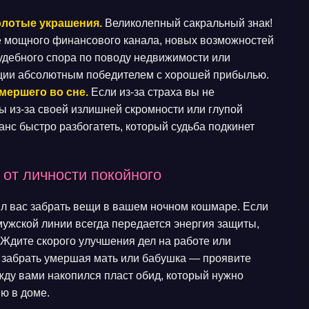
олотые украшения.
Великолепный сакральный знак!
е мощного финансового канала, новых возможностей
удебного спора по поводу недвижимости или
ации абсолютным победителем с хорошей прибылью.
мершего во сне.
Если из-за страха вы не
ы из-за своей излишней скромности или глупой
анс быстро разбогатеть, который судьба подкинет
 от личности покойного
ил вас забрать вещи в вашем ночном кошмаре. Если
мужской линии всегда передается энергия защиты,
. Ждите скорого улучшения дел на работе или
 забрать умершая мать или бабушка — проявите
жду вами накопился пласт обид, который нужно
ю в доме.