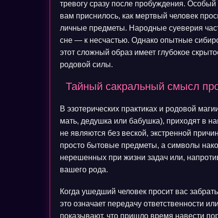
тревогу сразу после пробуждения. Особый 
вам приснилось, как мертвый человек прос
личные предметы. Народные суеверия часто
сне — к несчастью. Однако опытные сибирс
этот сложный образ имеет глубокое скрыто
родовой силы.
Тайный сакральный смысл пр
В эзотерических практиках и родовой маги
мать, дедушка или бабушка), приходят в н
не являются без веской, экстренной причи
просто бытовые предметы, а символы нако
нерешенных при жизни задач или, напроти
вашего рода.
Когда ушедший человек просит вас забрать 
это означает передачу ответственности и
показывают, что пришло время навести по