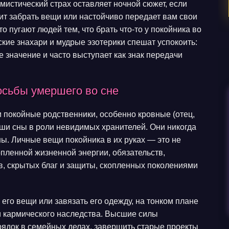
мистический страх оставляет ночной сюжет, если
ит забрать вещи или настойчиво передает вам свои
 пугают людей тем, что брать что-то у покойника во
кие знахари и мудрые эзотерики спешат успокоить:
е значение и часто выступает как знак передачи
осьбы умершего во сне
и покойные родственники, особенно кровные (отец,
аши сны в роли невидимых хранителей. Они никогда
ны. Личные вещи покойника в их руках — это не
пленной жизненной энергии, обязательств,
в, скрытых благ и защиты, скопленных поколениями
его вещи или завязать его одежду, на тонком плане
ли кармического наследства. Высшие силы
рядок в семейных делах, завершить старые проекты