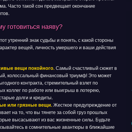
ма. Часто такой сон предвещает окончание
нтов.
у готовиться наяву?
т утренний знак судьбы и понять, с какой стороны
арактер вещей, личность умершего и ваши действия
сивые вещи покойного.
Самый счастливый сюжет в
ный, колоссальный финансовый триумф! Это может
годного контракта, стремительный взлет по
ых коллег по работе или выигрыш в лотерею,
старые долги и кредиты.
ые или грязные вещи.
Жесткое предупреждение от
вает на то, что вы тянете за собой груз прошлых
оторые высасывают из вас жизненные силы. Будьте
вязывайтесь в сомнительные авантюры в ближайшие