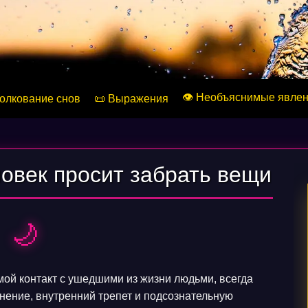
👁️ Необъяснимые явле
Толкование снов
📜 Выражения
овек просит забрать вещи
🌙
мой контакт с ушедшими из жизни людьми, всегда
нение, внутренний трепет и подсознательную