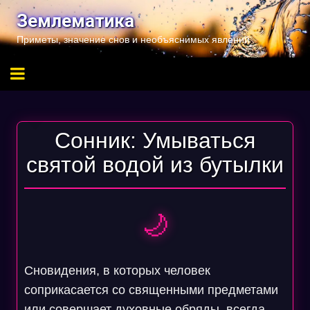
Перейти
Землематика
к
Приметы, значение снов и необъяснимых явлений
содержимому
Сонник: Умываться
святой водой из бутылки
🌙
Сновидения, в которых человек
соприкасается со священными предметами
или совершает духовные обряды, всегда