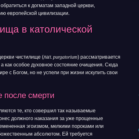
 обратиться к догматам западной церкви,
дию европейской цивилизации.
лища в католической
еркви чистилище (лат.
purgatorium
) рассматривается
, а как особое духовное состояние очищения. Сюда
ре с Богом, но не успели при жизни искупить свои
е после смерти
ляются те, кто совершил так называемые
онес должного наказания за уже прощенные
ремененная эгоизмом, мелкими пороками или
 божественным абсолютом. Ей требуется