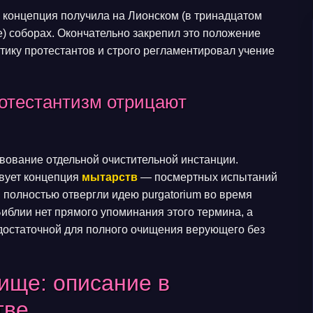
концепция получила на Лионском (в тринадцатом
е) соборах. Окончательно закрепил это положение
итику протестантов и строго регламентировал учение
отестантизм отрицают
вование отдельной очистительной инстанции.
твует концепция
мытарств
— посмертных испытаний
ы полностью отвергли идею purgatorium во время
Библии нет прямого упоминания этого термина, а
 достаточной для полного очищения верующего без
ище: описание в
тве