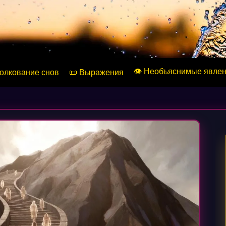
👁️ Необъяснимые явле
Толкование снов
📜 Выражения