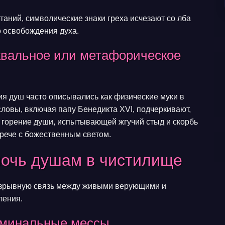
аний, символические знаки греха исчезают со лба
о освобождения духа.
квальное или метафорическое
я душ часто описывались как физические муки в
овы, включая папу Бенедикта XVI, подчеркивают,
е горение души, испытывающей жгучий стыд и скорбь
трече с божественным светом.
мочь душам в чистилище
азрывную связь между живыми верующими и
ления.
оминальные мессы