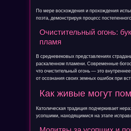
По мере восхождения и прохождения испыт
поэта, демонстрируя процесс постепенног
Очистительный огонь: бу
пламя
В средневековых представлениях страдани
раскаленном пламени. Современные богосл
что очистительный огонь — это внутренне
от осознания своих земных ошибок при вс
Как живые могут по
Католическая традиция подчеркивает нер
усопшими, находящимися на этапе исправ
Молитвы за усопших и п