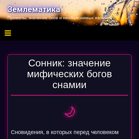
Перейти
Землематика
к
Приметы, значение снов и необъяснимых явлений
содержимому
Сонник: значение
мифических богов
снамии
🌙
Сновидения, в которых перед человеком