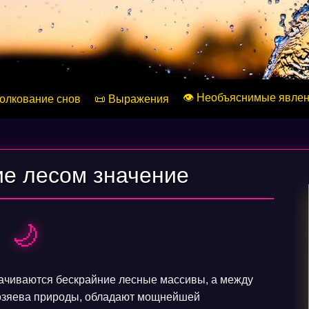
👁️ Необъяснимые явле
Толкование снов
📜 Выражения
ие лесом значение
🌙
рачиваются бескрайние лесные массивы, а между
озяева природы, обладают мощнейшей