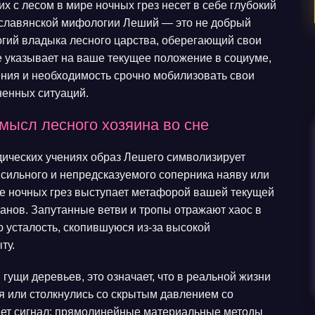
х с лесом в мире ночных грез несет в себе глубокий
В славянской мифологии Леший — это не добрый
огий владыка лесного царства, оберегающий свои
е указывает на ваше текущее положение в социуме,
ния и необходимость срочно мобилизовать свои
ненных ситуаций.
мысл лесного хозяина во сне
дических учениях образ Лешего символизирует
 сильного и непредсказуемого соперника наяву или
ре ночных грез выступает метафорой вашей текущей
ланов. Запутанные ветви и тропы отражают хаос в
 усталость, скопившуюся из-за высокой
ту.
гущи деревьев, это означает, что в реальной жизни
я или столкнулись со скрытым давлением со
ает сигнал: прямолинейные материальные методы