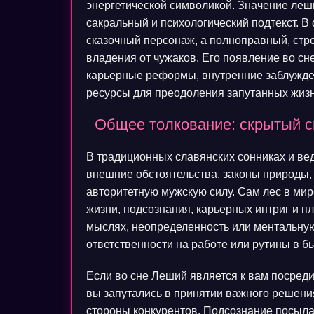
энергетической символикой. Значение леши
сакральный и психологический подтекст. 
сказочный персонаж, а полноправный, стр
владения от чужаков. Его появление во сн
карьерные реформы, внутренние заблужде
ресурсы для преодоления запутанных жиз
Общее толкование: скрытый с
В традиционных славянских сонниках и ве
внешние обстоятельства, законы природы,
авторитетную мужскую силу. Сам лес в ми
жизни, подсознания, карьерных интриг и п
мыслях, неопределенность или ментальную
ответственности на работе или рутины в бы
Если во сне Леший является к вам посреди 
вы запутались в принятии важного решени
стороны конкурентов. Подсознание посыл