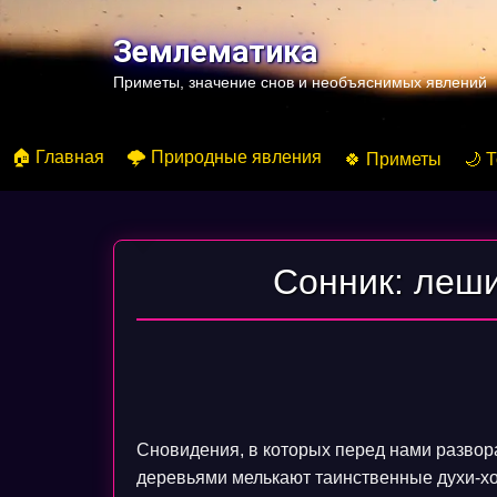
Перейти
к
Землематика
содержимому
Приметы, значение снов и необъяснимых явлений
🏠 Главная
🌩️ Природные явления
🍀 Приметы
🌙 
Сонник: леш
Сновидения, в которых перед нами разво
деревьями мелькают таинственные духи-х