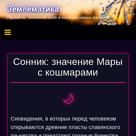
Перейти
Землематика
к
Приметы, значение снов и необъяснимых явлений
содержимому
Сонник: значение Мары
с кошмарами
🌙
Сновидения, в которых перед человеком
открываются древние пласты славянского
язычества и предстают грозные божества