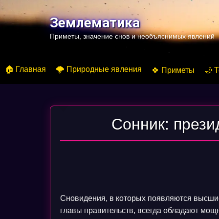
Перейти
к
Землематика
содержимому
Приметы, значение снов и необъяснимых явлений
🏠 Главная
🌩️ Природные явления
🍀 Приметы
🌙 
Сонник: прези
Сновидения, в которых появляются высшие
главы правительств, всегда обладают мощн