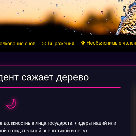
👁️ Необъяснимые явле
Толкование снов
📜 Выражения
дент сажает дерево
🌙
 должностные лица государств, лидеры наций или
ой созидательной энергетикой и несут