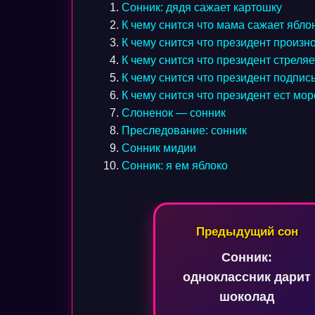
Сонник: дядя сажает картошку
К чему снится что мама сажает ябло
К чему снится что президент произн
К чему снится что президент стреляе
К чему снится что президент подпис
К чему снится что президент ест мо
Слоненок — сонник
Преследование: сонник
Сонник мидии
Сонник: я ем яблоко
Навигация
Предыдущий сон
по
Сонник:
записям
одноклассник дарит
шоколад