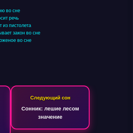
ню во сне
осит речь
т из пистолета
ывает закон во сне
роженое во сне
Следующий сон
Сонник: лешие лесом
значение