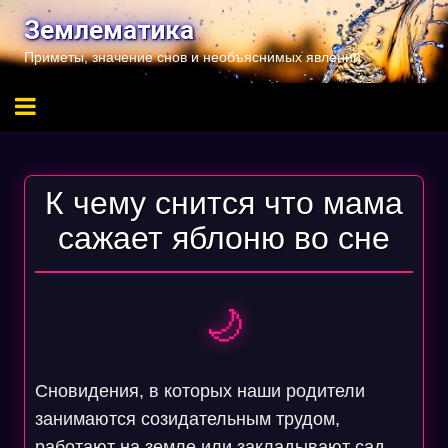
Перейти
Землематика
к
Приметы, значение снов и необъяснимых явлений
содержимому
К чему снится что мама
сажает яблоню во сне
🌙
Сновидения, в которых наши родители
занимаются созидательным трудом,
работают на земле или закладывают сад,