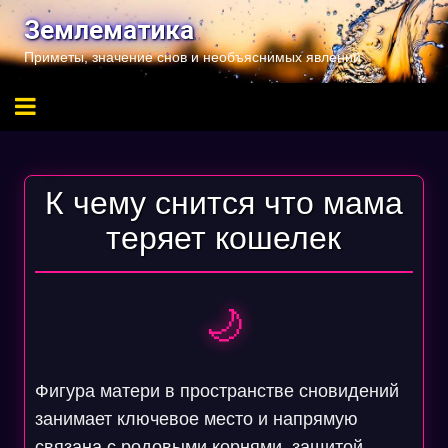
Перейти
Землематика
к
Приметы, значение снов и необъяснимых явлений
содержимому
К чему снится что мама
теряет кошелек
🌙
Фигура матери в пространстве сновидений
занимает ключевое место и напрямую
связана с родовыми корнями, защитой,